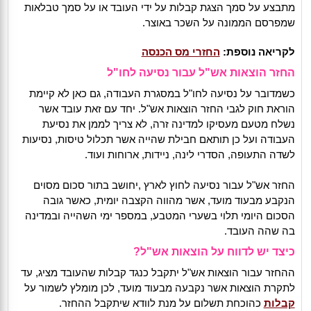
מתבצע על סמך הצגת קבלות על ידי העובד או על סמך טבלאות
שמפרסם הממונה על השכר באוצר.
לקריאה נוספת:
החזרי מס הכנסה
החזר הוצאות אש"ל עבור נסיעה לחו"ל
כשמדובר על נסיעה לחו"ל במסגרת העבודה, גם כאן לא קיימת
הוראת חוק לגבי החזר הוצאות אש"ל. יחד עם זאת עובד אשר
נשלח מטעם מעסיקו למדינה זרה, לא צריך לממן את נסיעת
העבודה ועל כן תותאם חבילת שהייה אשר תכלול טיסות, נסיעות
לשדה התעופה, הסדרי לינה, ניידות, ארוחות ועוד.
החזר אש"ל עבור נסיעה לחוץ לארץ ,יחושב בתור סכום מסוים
הנקבע מבעוד מועד, אשר מהווה הקצבה יומית, כאשר גובה
הסכום היומי תלוי בשערי המטבע, במספר ימי השהייה ובמדינה
בה שהה העובד.
כיצד יש לדווח על הוצאות אש"ל?
ההחזר עבור הוצאות אש"ל יתקבל כנגד קבלות שהעובד מציג, עד
לתקרת הוצאות אשר נקבעה מבעוד מועד, לכן מומלץ לשמור על
קבלות
כהוכחת תשלום על מנת לוודא שיתקבל ההחזר.