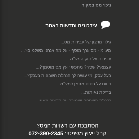
ניכוי מס במקור
עידכונים וחדשות באתר:
גילוי מרצון של עבירות מס...
מע''מ - מס ערך מוסף - על מה אנחנו משלמים?...
עבירות על חוק המע''מ...
עצמאי? שכיר? מחפש יועץ מס מוסמך?...
בעל עסק, מי עושה לך הנהלת חשבונות בעסק?...
דיווח על בסיס מזומן למע''מ...
בדיקת נאותות...
כלכלת משפחה ושמירה על תקציב מאוזן...
תיקון לחוק הגנת השכר...
סגירת עסק...
הסתבכת עם רשויות המס?
פירוק חברה...
קבל ייעוץ משפטי:
072-390-2345
גיוס הון...