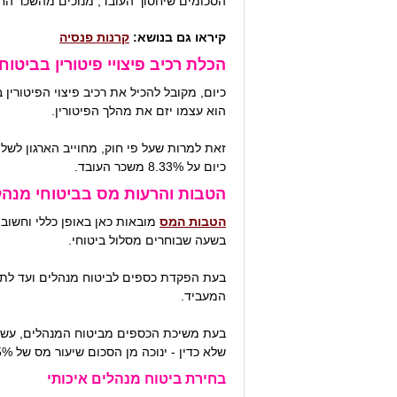
הסכומים שיחסוך העובד, מנוכים מהשכר החודשי שלו. ההפרשות למ
קיראו גם בנושא:
קרנות פנסיה
הכלת רכיב פיצויי פיטורין בביטו
כיום, מקובל להכיל את רכיב פיצוי הפיטור
הוא עצמו יזם את מהלך הפיטורין.
זאת למרות שעל פי חוק, מחוייב הארגון לשל
כיום על 8.33% משכר העובד.
הטבות והרעות מס בביטוחי מנהל
הטבות המס
מובאות כאן באופן כללי וחשוב 
בשעה שבוחרים מסלול ביטוחי.
המעביד.
בעת משיכת הכספים מביטוח המנהלים, עשויו
שלא כדין - ינוכה מן הסכום שיעור מס של 35% לכל הפחות, או על פי שיעור המס השולי שמשלם העובד – על פי הגבוה מביניהם.
בחירת ביטוח מנהלים איכותי