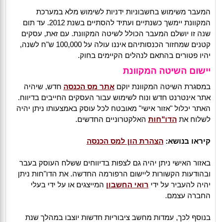
המעבר משימוש בחשבוניות ידניות לשימוש מלא במערכת
המקוונת יימשך כשנתיים ועתיד להסתיים בשנת 2012. עד תום
שנה זו יושלם המעבר הכולל לשיטה המקוונת. עם זאת, עסקים
קטנים שמחזור הכנסותיהם איננו עולה על 100,000 ש"ח לשנה,
יהיו פטורים בהתאם לנהלים הקיימים בחוק.
יישום השיטה המקוונת
במסגרת השיטה המקוונת יוקם
אתר מס הכנסה
חדש, שיהיה
אתר אינטרנט חדש ונוח לשימוש עבור העסקים החייבים בדיווח.
האתר יכלול "אזור אישי" מאובטח לכל עוסק באמצעותו ניתן יהיה
לשלוח את
הדו"חות
האלקטרוניים החדשים.
קיראו בנושא:
הצהרת הון למס הכנסה
באזור האישי ניתן יהיה גם לצפות בדיווחים ששלח העוסק בעבר
ובהודעות הקשורות ליישום הרפורמה החדשה. את הדו"חות ניתן
יהיה להעביר על ידי
רואי החשבון
המייצגים או על ידי בעלי
החברה עצמם.
בנוסף לכך, עמדות מחשב ציבוריות חדשות יוצבו במהלך שנת