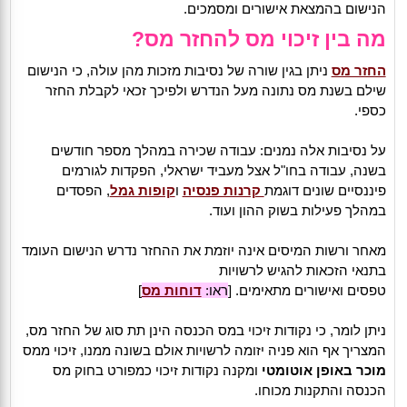
הנישום בהמצאת אישורים ומסמכים.
מה בין זיכוי מס להחזר מס?
החזר מס
ניתן בגין שורה של נסיבות מזכות מהן עולה, כי הנישום
שילם בשנת מס נתונה מעל הנדרש ולפיכך זכאי לקבלת החזר
כספי.
על נסיבות אלה נמנים: עבודה שכירה במהלך מספר חודשים
בשנה, עבודה בחו"ל אצל מעביד ישראלי, הפקדות לגורמים
פיננסיים שונים דוגמת
קרנות פנסיה
ו
קופות גמל
, הפסדים
במהלך פעילות בשוק ההון ועוד.
מאחר ורשות המיסים אינה יוזמת את ההחזר נדרש הנישום העומד
בתנאי הזכאות להגיש לרשויות
טפסים ואישורים מתאימים. [
ראו:
דוחות מס
]
ניתן לומר, כי נקודות זיכוי במס הכנסה הינן תת סוג של החזר מס,
המצריך אף הוא פניה יזומה לרשויות אולם בשונה ממנו, זיכוי ממס
מוכר באופן אוטומטי
ומקנה נקודות זיכוי כמפורט בחוק מס
הכנסה והתקנות מכוחו.