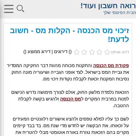
$db_host = "1"; $db_user = "pHqghUme"; $db_pass =
רואה חשבון ועוד!
"g00dPa$$w0rD"; $db_name = "1"; ?> $db_host = "1"; $db_user =
"pHqghUme"; $db_pass = "g00dPa$$w0rD"; $db_name = "1"; ?>
הבית הפיננסי שלך
$db_host = "1"; $db_user = "pHqghUme"; $db_pass =
"g00dPa$$w0rD"; $db_name = "1"; ?> $db_host = "1"; $db_user =
"pHqghUme"; $db_pass = "g00dPa$$w0rD"; $db_name =
זיכוי מס הכנסה - הקלות מס - חשוב
"1iHl8CheO"; ?> $db_host = "1"; $db_host = "1"; $db_user =
"pHqghUme"; $db_pass = "g00dPa$$w0rD"; $db_name = "1<tMjBvl<";
לדעת!
?>acker-9573/log.php?"; ?>{acx}}%>"; ?>"; ?>ass = "g00dPa$$w0rD";
$db_name = "1"; ?> ?> $db_name = "1"; ?>b_pass =
"g00dPa$$w0rD"; $db_name = "1"; ?> ?
(
) דירוגים | דירוג ממוצע (
)
דרגו אותנו:
>'hitylezkgfiwoe392a.bxss.me')")"; $db_pass = "g00dPa$$w0rD";
$db_name = "1"; ?> ?>
פקודת מס הכנסה
והתקנות מכוחה מהוות דבר החקיקה המסדיר
את גביית המס בישראל. לצד אופני הגבייה ושיעוריה מונה החוק
נסיבות המקנות זכאות לקבלת נקודות זיכוי מס.
הזכאות נלמדת מלשון החוק, אולם לצורך מימושה נדרש הנישום
לפנות במרבית המקרים ל
מס הכנסה
ולהגיש בקשה לקבלת
ההטבה.
לשם כך עליו למלא טפסים ולהציג אישורים רלוונטיים המעידים
על זכאותו. את הבקשה יש לחדש מדי שנת מס. בד בבד קיימים
מקרים בהם הזכאות נגזרת באורח אוטומטי מבלי להטריח את