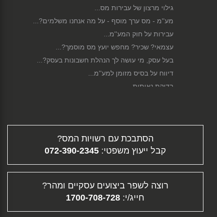
גילוי מרצון של עבירות מס...
מע''מ - מס ערך מוסף - על מה אנחנו משלמים?...
עבירות על חוק המע''מ...
עצמאי? שכיר? מחפש יועץ מס מוסמך?...
בעל עסק, מי עושה לך הנהלת חשבונות בעסק?...
דיווח על בסיס מזומן למע''מ...
בדיקת נאותות...
כלכלת משפחה ושמירה על תקציב מאוזן...
תיקון לחוק הגנת השכר...
סגירת עסק...
הסתבכת עם רשויות המס?
פירוק חברה...
קבל ייעוץ משפטי:
072-390-2345
גיוס הון...
דיווח מקוון...
תלוש משכורת - ממה מורכב השכר שלך?...
רוצה לשפר ביצועים עסקיים ומהר?
פיצויי פיטורין...
חייג/י:
1700-708-728
העלמת מס - עבירה פלילית וחברתית...
תוכנית עסקית...