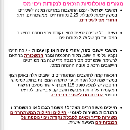
מגזרים ואוכלוסיות הזכאים לנקודות זיכוי מס
תושבי ישראל
- עצם התושבות במדינה מקנה לשכירים
במשק זכאות לקבלת 2.25 נקודות זיכוי ממשכורתם. ראו:
החזרי מס לשכירים
.
נשים
- כל שכירה זכאית לחצי נקודת זיכוי נוספת בחישוב
המס, עד סך של 2.75 נקודות זיכוי.
תושבי יישובי ספר, אזורי פיתוח או קו עימות
- גובה הזיכוי
נקבע על פי היישוב, מקור ההכנסה וגובה
המשכורת
בהתאם
לרשימה שמפרסם מס הכנסה מדי שנה בה מפורטים
היישובים הזכאים וגובה ההנחה ממס.
הזכאות קמה לתושבים המתגוררים ביישובים אלה באופן רצוף
במשך שנה לכל הפחות, עד לתקרה המצוינת בחוק. למימוש
ההטבה יש למלא טופס 115 ולצרף אישור מטעם הרשות
המקומית על היות המבקש תושב קבוע ביישוב. לקריאה
נוספת:
הטבות מס לישובי פריפריה
.
חיילים משוחררים מצה"ל / משמר הגבול או המשטרה /
התנדבות בשירות לאומי
-
חיילים וחיילות המשתחררים
משירות סדיר זכאים לקבלת נקודת זיכוי נוספת על
הכנסותיהם
מיגיעה אישית.