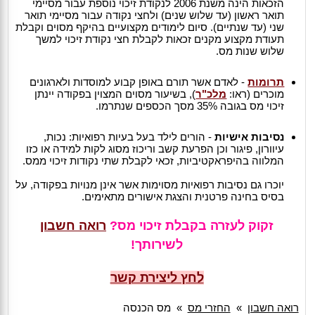
הזכאות הינה משנת 2006 לנקודת זיכוי נוספת עבור מסיימי
תואר ראשון (עד שלוש שנים) ולחצי נקודה עבור מסיימי תואר
שני (עד שנתיים). סיום לימודים מקצועיים בהיקף מסוים וקבלת
תעודת מקצוע מקנים זכאות לקבלת חצי נקודת זיכוי למשך
שלוש שנות מס.
תרומות
- לאדם אשר תורם באופן קבוע למוסדות ולארגונים
מוכרים (ראו:
מלכ"ר
), בשיעור מסוים המצוין בפקודה יינתן
זיכוי מס בגובה 35% מסך הכספים שנתרמו.
נסיבות אישיות
- הורים לילד בעל בעיות רפואיות: נכות,
עיוורון, פיגור וכן הפרעת קשב וריכוז מסוג לקות למידה או כזו
המלווה בהיפראקטיביות, זכאי לקבלת שתי נקודות זיכוי ממס.
יוכרו גם נסיבות רפואיות מסוימות אשר אינן מנויות בפקודה, על
בסיס בחינה פרטנית והצגת אישורים מתאימים.
זקוק לעזרה בקבלת זיכוי מס?
רואה חשבון
לשירותך!
לחץ ליצירת קשר
רואה חשבון
»
החזרי מס
»
מס הכנסה