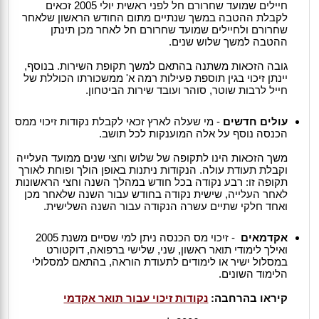
חיילים שמועד שחרורם חל לפני ראשית יולי 2005 זכאים
לקבלת ההטבה במשך שנתיים מתום החודש הראשון שלאחר
שחרורם ולחיילים שמועד שחרורם חל לאחר מכן תינתן
ההטבה למשך שלוש שנים.
גובה הזכאות משתנה בהתאם למשך תקופת השירות. בנוסף,
יינתן זיכוי בגין תוספת פעילות רמה א' ממשכורתו הכוללת של
חייל לרבות שוטר, סוהר ועובד שירות הביטחון.
עולים חדשים
- מי שעלה לארץ זכאי לקבלת נקודות זיכוי ממס
הכנסה נוסף על אלה המוענקות לכל תושב.
משך הזכאות הינו לתקופה של שלוש וחצי שנים ממועד העלייה
וקבלת תעודת עולה. הנקודות ניתנות באופן הולך ופוחת לאורך
תקופה זו: רבע נקודה בכל חודש במהלך השנה וחצי הראשונות
לאחר העלייה, שישית נקודה בחודש עבור השנה שלאחר מכן
ואחד חלקי שתיים עשרה הנקודה עבור השנה השלישית.
אקדמאים
- זיכוי מס הכנסה ניתן למי שסיים משנת 2005
ואילך לימודי תואר ראשון, שני, שלישי ברפואה, דוקטורט
במסלול ישיר או לימודים לתעודת הוראה, בהתאם למסלולי
הלימוד השונים.
קיראו בהרחבה:
נקודות זיכוי עבור תואר אקדמי