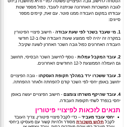
הנוסחה לחישוב גובה הפיצויים פשוטה למדי והיא מחושבת ביחס
לגובה המשכרות האחרונה שניתנה לעובד, כפול מספר שנות
עבודתו במקום העבודה ממנו פוטר. עם זאת, קיימים מספר
סייגים:
1. מי שעבד בשכר לפי שעת עבודה
- חישוב פיצויי הפיטורין
במקרה זה יהיה לפי ממוצע שעות העבודה שלו ב-12 חודשי
העבודה האחרונים כפול גובה השכר האחרון לשעה שקיבל.
2. עובד המקבל עמלות
- נוסף לחישוב השכר הבסיסי, תחושב
גם העמלה הממוצעת ל-12 החודשים האחרונים.
3. עובד ששכרו ירד במהלך תקופת העסקתו
- גובה הפיצויים
יחושב באופן יחסי לפי השכר קודם להפחתה ולאחר ההפחתה.
4. עובד שהיקף משרתו צומצם
- חישוב הפיצויים יעשה באופן
יחסי בנפרד לשתי תקופות העבודה.
תנאים לזכאות לפיצויי פיטורין
יחסי עובד מעביד
– כדי לקבל פיצויי פיטורין, צריך העובד
לקבל
תלוש משכורת
מסודר ולהיות קשור עם מעסיקו ביחסי
עובד מעביד כפי שהם מוגדרים בחוק. עובד עצמאי או