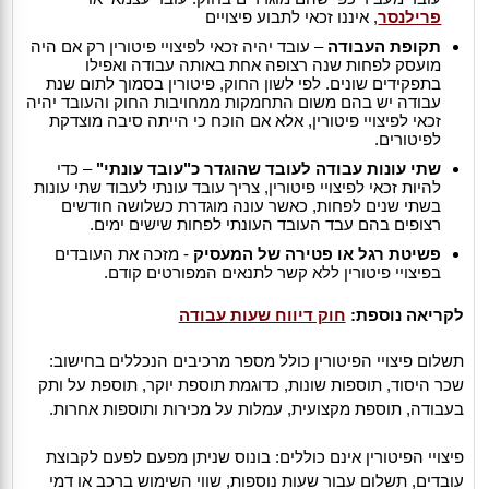
פרילנסר
, איננו זכאי לתבוע פיצויים
תקופת העבודה
– עובד יהיה זכאי לפיצויי פיטורין רק אם היה
מועסק לפחות שנה רצופה אחת באותה עבודה ואפילו
בתפקידים שונים. לפי לשון החוק, פיטורין בסמוך לתום שנת
עבודה יש בהם משום התחמקות ממחויבות החוק והעובד יהיה
זכאי לפיצויי פיטורין, אלא אם הוכח כי הייתה סיבה מוצדקת
לפיטורים.
שתי עונות עבודה לעובד שהוגדר כ"עובד עונתי"
– כדי
להיות זכאי לפיצויי פיטורין, צריך עובד עונתי לעבוד שתי עונות
בשתי שנים לפחות, כאשר עונה מוגדרת כשלושה חודשים
רצופים בהם עבד העובד העונתי לפחות שישים ימים.
פשיטת רגל או פטירה של המעסיק
- מזכה את העובדים
בפיצויי פיטורין ללא קשר לתנאים המפורטים קודם.
לקריאה נוספת:
חוק דיווח שעות עבודה
תשלום פיצויי הפיטורין כולל מספר מרכיבים הנכללים בחישוב:
שכר היסוד, תוספות שונות, כדוגמת תוספת יוקר, תוספת על ותק
בעבודה, תוספת מקצועית, עמלות על מכירות ותוספות אחרות.
פיצויי הפיטורין אינם כוללים: בונוס שניתן מפעם לפעם לקבוצת
עובדים, תשלום עבור שעות נוספות, שווי השימוש ברכב או דמי