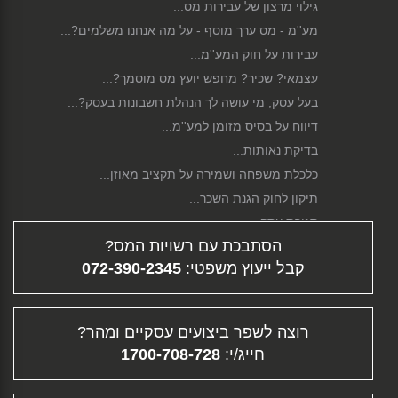
גילוי מרצון של עבירות מס...
מע''מ - מס ערך מוסף - על מה אנחנו משלמים?...
עבירות על חוק המע''מ...
עצמאי? שכיר? מחפש יועץ מס מוסמך?...
בעל עסק, מי עושה לך הנהלת חשבונות בעסק?...
דיווח על בסיס מזומן למע''מ...
בדיקת נאותות...
כלכלת משפחה ושמירה על תקציב מאוזן...
תיקון לחוק הגנת השכר...
סגירת עסק...
הסתבכת עם רשויות המס?
פירוק חברה...
קבל ייעוץ משפטי:
072-390-2345
גיוס הון...
דיווח מקוון...
תלוש משכורת - ממה מורכב השכר שלך?...
רוצה לשפר ביצועים עסקיים ומהר?
פיצויי פיטורין...
חייג/י:
1700-708-728
העלמת מס - עבירה פלילית וחברתית...
תוכנית עסקית...