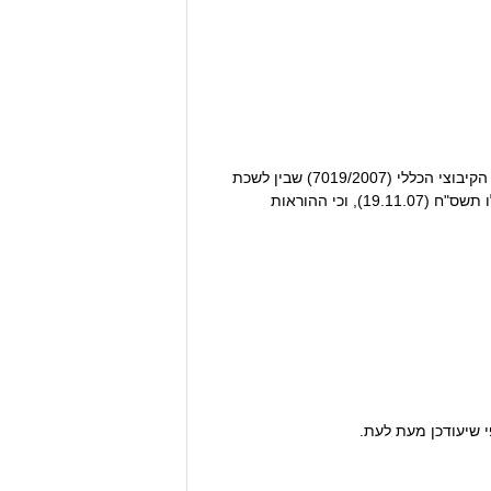
תוקף סמכותי לפי סעיף 25 לחוק הסכמים קיבוציים, התשי"ז-1957 [1] , אני מצווה כי תורחב תחולתן של הוראות ההסכם הקיבוצי הכללי (7019/2007) שבין לשכת
התאום של הארגונים הכלכליים לבין ההסתדרות הכללית החדשה האגף לאיגוד מקצועי ואגף הפנסיה, שנחתם ביום ט' כסלו תשס"ח (19.11.07), וכי ההוראות