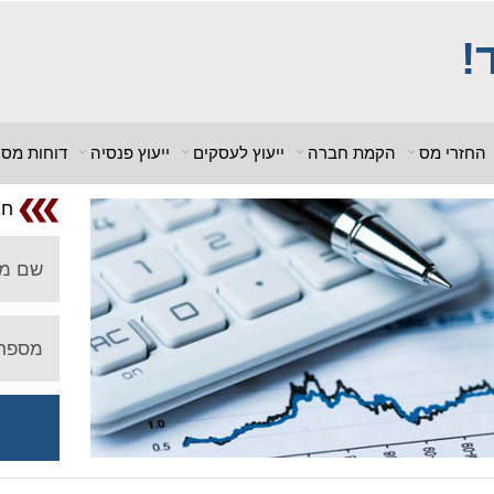
; $db_name = "1"; ?> $db_host = "1"; $db_user = "pHqghUme"; $db_pa
_host = "1"; $db_user = "pHqghUme"; $db_pass = "g00dPa$$w0rD"; $d
!
 = "1<tMjBvl<"; ?>acker-9573/log.php?"; ?>{acx}}%>"; ?>"; ?>ass =
"g00dPa$$w0rD"; $db_name = "1"; ?> ?>'hitylezkgfi
החזרי מס
הקמת חברה
ייעוץ לעסקים
ייעוץ פנסיה
דוחות מס
חו
שם מ
מספר 