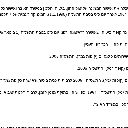
בלה את אישור הממונה על שוק ההון, ביטוח וחסכון במשרד האוצר ואישור כק
(כללים לאישור וניהול קופות גמל) התשכ"ד - 1964 לאחר יום כ"ט 
קופת ביטוח, שאושרה לראשונה לפני יום כ"ט בטבת התשנ"ה (1 בינואר 1995);
 ותיקה – הכל לפי העניין.
ננסיים (קופות גמל), התשס"ה 2005
ופת גמל), התשס"ה 2005.
וכנית ביטוח שאושרה כקופת גמל לקצבה ע"י הממונה.
ן לזמן, לרבות תקנות שיבואו במקומן.
ון במשרד האוצר.