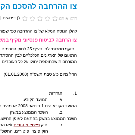
צו ההרחבה להסכם הקיב
(
) דירוגים |
דרגו אותנו:
להלן הנוסח המלא של צו ההרחבה כפי שפור
צו הרחבה לביטוח פנסיוני מקיף במשק ל
המורחבות שבתוספת יחולו על כל העובדים ו
החל מיום כ"ג טבת תשס"ח (01.01.2008).
1. הגדרות
א. המועד הקובע
המועד הקובע הינו 1 בינואר 2008 או מועד תחילת עבודתו של העובד במקום העבודה המועד המאוחר מבין השניים.
ב. השכר הממוצע במשק
השכר הממוצע במשק בהתאם לאופן החישוב המותווה בסעיף 2 לחוק הביטוח הלאומי [נוסח משולב] ה
ג. חוק
פיצויי פיטורים
ו/או הח
חוק פיצויי פיטורים, התשכ"ג – 1963[3