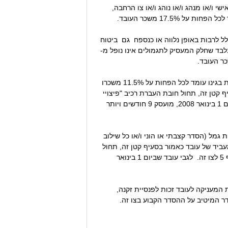
 ו/או מנהג ו/או נוהג ו/או צו הרחבה,
17.5% משכר העובד.
ל לרבות באופן נלווה או כנספח גם ביטוח
לבד שחלק המעסיק לתגמולים אינו נופל מ-
3) מי שבמועד הקובע או לאחריו מבוטח או שמעבידו מחויב לבטחו, מכוח הסכם לביטוח פנסיוני, כך ששיעור ההפרשות בגינו עומד לכל הפחות על 11.5% משכרו
ר בסעיף קטן זה, תחול חובת העברת רכיב "פיצויי
הפיטורים", בהתאם לשיעורים, למועדים ולשכר המפורטים בסעיף 6 להלן וכן יחולו הוראות סעיף 5 לצו זה. לגבי עובד שביום 1 בינואר 2008, מועסק 9 חודשים ויותר
מל (הסדר קצבתי או הוני ו/או כל שילוב
שכרו (5% תגמולי עובד ו- 5% תגמולי מעביד), אך על המעביד של עובד כאמור בסעיף קטן זה, תחול
חובת העברת רכיב "פיצויי הפיטורים", בהתאם לשיעורים, למועדים ולשכר המפורטים בסעיף 6 להלן וכן יחולו הוראות סעיף 5 לצו זה. לגבי עובד שביום 1 בינואר
המעניקה לעובד זכות לפנסיית זקנה,
דר המיטיב על ההסדר הקבוע בצו זה.