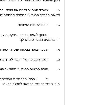
חלק המעביד ו/או כל שיעור אחר ו/או מי ש
ג. מעביד המחויב לבטח את עובדיו בהסדר פנ
ליישום ההסדר הפנסיוני המיטיב ובהתאם לקב
6. חובת הביטוח הפנסיוני
זה, בתנאים המפורטים להלן:
א. העובד יבוטח בביטוח פנסיוני, כאמור בסעיף 3
ב. השכר המבוטח של העובד לצורך ביצוע ה
ג. חובת הביטוח הפנסיוני תחול על השכר 
ד. שיעורי ההפרשות מהשכר כהגדרתו בסע
מידי חודש בחודשו בהתאם לטבלה הבאה: