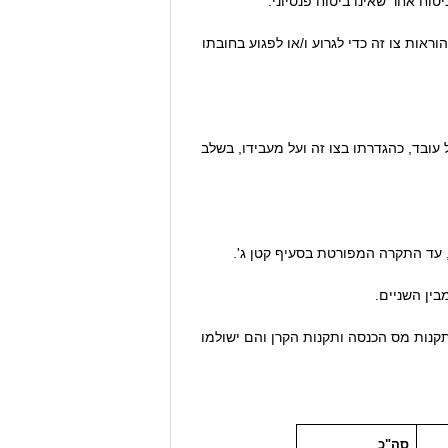
ל ביטוח אחר שאינו ביטוח פנסיוני.
ות צו זה כדי לגרוע ו/או לפגוע בחובתו
י, אך ורק על עובד, כהגדרתו בצו זה ועל מעבידו, בשלב
 עד התקרה המפורטת בסעיף קטן ג'.
ין השניים.
ת מס הכנסה ותקנות הקרן והם ישולמו
סה"כ