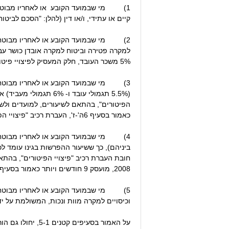
1) מי שבמועד הקובע או לאחריו מבוטח או 
קיים או עתידי, ו/או דין (להלן: "הסכם לביטוח פנס
2) מי שבמועד הקובע או לאחריו מבוטח ו/
למקרה פטירה וביטוח למקרה אובדן כושר עבו
5% משכר העובד, חלק המעסיק לפיצויי פיטורים אינו נופל מ-5% משכר העובד וחלק העובד לתגמולים אינו נופל מ-5% משכר העובד.
(5.5% תגמולי עובד ו
כאמור בסעיף 6ה'-ז', העברת רכיב "פיצויי הפיטורים" תחל ביום 1.1.2008.
4) מי שבמועד הקובע או לאחריו מבוטח או
2008, מועסק 9 חודשים ויותר כאמור בסעיף 6ה'-ז', העברת רכיב "פיצויי הפיטורים" תחל ביום 1.1.2008.
5) מי שבמועד הקובע או לאחריו מבוטח או
וכיסויים למקרה מוות ונכות, המשולמת על י
על האמור בסעיפים קטנים 5-1, יחולו גם הוראות סעיף 5(א) להלן (להלן ביחד: "הסדר פנסיה מיטיב").