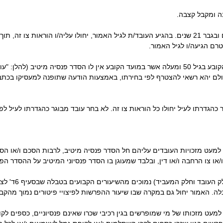
7) מי שטרם מלאו לו - באישה 20 שנים ובגבר 21 שנים. בהגיע העובד/ת לגיל האמור, יחולו עליה/ו 
ם הגיעה/ו לגיל האמור.
ב. צו זה יחול גם על מי שהינו במועד הקובע בגיל 50 ומעלה אשר במועד הקובע אין לו הסדר פנסי
 פנסיוני כאמור בסעיף 3 לעיל, אולם יהא רשאי להצטרף לפי בחירתו, באמצעות הודעה שתופנה למע
כהגדרתו לעיל יחולו כל הוראות צו זה. לא בחר עובד מבוגר כהגדרתו לעיל לפי
 למעט מזכויות העובדים עליהם חל הסדר פנסיה מיטיב, לרבות הסכם ו/או הסד
ו/או צו הרחבה ו/או דין, ובלבד שמעוגן בו הסדר פנסיוני המיטיב על ההסדר הפנ
במקרה שבו שיעורי
. האמור יחול גם במקרה שבו שיעור ההפרשות לפיצויי פיטורים נמוך מהקב