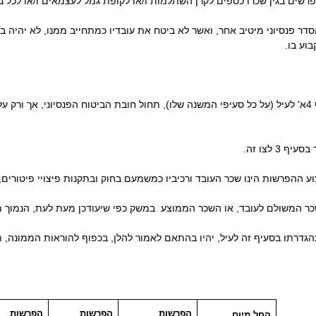
מופרשים בגין שכרו כספים לקרן השתלמות ו/או לקופת גמל לעצמאים ו/או לכ
סיוני מיטיב אחר, ואשר לא ביטח את עובדיו כמתחייב ממנו, לא יהיה בהורא
וע בו.
בכפוף לאמור בצו זה ובעיקר בסעיף 4א' לעיל (על כל סעיפי המשנה שלו), תחול חובת הביטוח הפנסיונ
 לצו זה.
הפרשות הינו שכר העובד ורכיביו כמשמעם בחוק ובתקנות פיצויי פיטורים,
המשולם לעובד, או השכר הממוצע במשק כפי שיעודכן מעת לעת, הנמוך מב
יף זה לעיל, יהיו בהתאם לאמור להלן, בכפוף להוראות הממונה, תקנו
הפרשות
הפרשות
הפרשות
החל מיום...