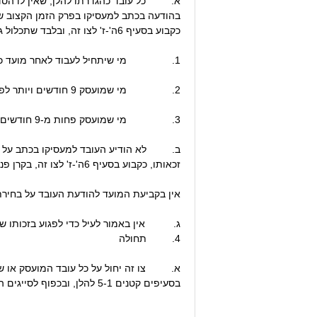
א. כל עובד כהגדרתו להלן, שאין לו הסדר פ
בהודעה בכתב למעסיקו בפרק הזמן הקצוב של
כקבוע בסעיף 6ה'-ז' לצו זה, ובלבד שתכלול גם כיסויים למקרה מוות ונכות, באותה קופה או בקופה אחרת, והכל בכפוף לאמור בסעיף 6ה'-ז' להלן:
1. מי שיתחיל לעבוד לאחר מועד כניסתו לתוקף של צו זה – 60 יום מיום תחילת עבודתו;
2. מי שמועסק 9 חודשים ויותר לפני מועד כניסתו לתוקף של צו זה - לכל המאוחר ביום 1.2.2008 או לחלופין בסוף החודש שבו יכנס צו זה לתוקף.
3. מי שמועסק פחות מ-9 חודשים טרם מועד כניסתו לתוקף של צו זה – 60 יום לפני מועד זכאותו.
ב. לא הודיע העובד למעסיקו בכתב על בחי
זכאותו, כקבוע בסעיף 6ה'-ז' לצו זה, בקרן פנסיה מקיפה חדשה.
אין בקביעת המועד להודעת העובד על בחירתו כאמ
ג. אין באמור לעיל כדי לפגוע בזכותו של
4. תחולה
א. צו זה יחול על כל עובד המועסק או שיו
בסעיפים קטנים 5-1 להלן, ובכפוף לסייגים הקבועים, ככל שקבועים, בהם (להלן בצו זה: "עובד" ו/או "עובדים"):