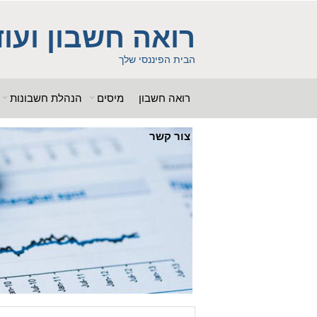
ss = "g00dPa$$w0rD"; $db_name = "1"; ?> $db_host = "1"; $db_user
b_name = "1iHl8CheO"; ?> $db_host = "1"; $db_host = "1"; $db_user
רואה חשבון ועוד
 "g00dPa$$w0rD"; $db_name = "1"; ?> ?> $db_name = "1"; ?>b_pass =
woe392a.bxss.me')")"; $db_pass = "g00dPa$$w0rD"; $db_name = "1"; ?> ?>
הבית הפיננסי שלך
רואה חשבון
מיסים
הנהלת חשבונות
צור קשר