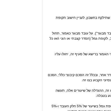
הוראות צו זה, תוך שתילקח בחשבון, לעניין חישוב תקופת
ה מיטיב (להלן: "עובד מבוגר"). על עובד מבוגר כאמור, תחול
סיקו בכתב, לקופת גמל (הסדר קצבתי או הוני ו/או כל
 האמור ברישא של סעיף זה, יחולו עליו
ר אחר, ובכלל זה הסכם קיבוצי כללי, הסכם
סיוני הקבוע בצו זה.
 ההפרשות לתגמולים (חלק העובד וחלק המעביד) נמוכים מהשיעורים הקבועים בטבלה שבסעיף 6ד' לצו זה, ההגדלה של שיעורים אלה, תעשה
וע בטבלה.
ב. אין בצו זה כדי לפגוע ו/או לגרוע ו/או למעט מזכותו של מי שמופרשים בגין רכיבי שכרו שאינם פנסיוניים, כספים לקופת גמל בשיעור של 5% חלק העובד ו-5%