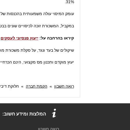
31%.
עומק המיסוי עולה משמעותית בהכנסות של מעל ל- 41,831₪ לכדי שיע
במקביל, המשכורת זוכה לכיסויים שונים בבט
קיראו בהרחבה על:
ייעוץ פנסיוני לעסקים
שיקולים של בעד ונגד, על סקלת משכורת מול 
יעוץ מוקדם ותכנון מס מקצועי, הינם הכרחי
רואה חשבון
»
הקמת חברה
»
חלוקת דיבי
המלצות ומידע חשוב:
רואה חשבון