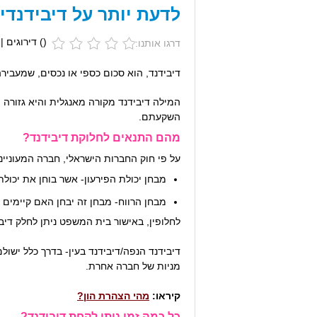
לדעת יותר על דיבידנדי
(
) דירוגים |
דרגו אותנו:
דיבידנד, הוא סכום כספי או נכסים, שמעבירה
השקעתם.
מהם התנאים לחלוקת דיבידנד?
על פי חוק החברות הישראלי, חברה המעוניינ
מבחן יכולת הפירעון- אשר בוחן את יכול
מבחן הרווח- מבחן זה יבחן האם קיימים 
לחלופין, באישור בית המשפט ניתן לחלק דיב
דיבידנד הנפה/דיבידנד בעין- בדרך כלל ישולם
מניות של חברה אחרת.
קיראו:
מהי הצהרת הון?
כל כמה זמן ניתן לקחת דיבידנד?