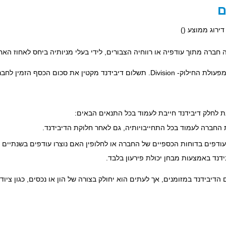
ם
 דירוג ממוצע (
)
 חברה מתוך עודפיה או רווחיה הצבורים, לידי בעלי מניותיה ביחס לאחוז האח
המילה דיבידנד מקורה מאנגלית והיא גזורה מפעולת החילוק- Division. תשלום דיבידנד מקט
ת לחלק דיבידנד חייבת לעמוד בכל התנאים הבאים:‏
ת החברה לעמוד בכל התחייבויותיה, גם לאחר חלוקת הדיבידנד.
עודפים בדוחות הכספיים של החברה או לחלופין האם נוצרו עודפים בשנתיים 
ידנד באמצעות מבחן יכולת פירעון בלבד.
 הדיבידנד במזומנים, אך לעתים הוא יחולק בצורה של הון או נכסים, כגון ציוד