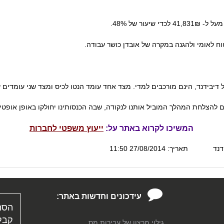
ור של 48%.
וח לאומי ולהגנה במקרה של אובדן כושר עבודה.
דיבידנד, הינם מורכבים למדי. מצד אחד עומד הנטו לכיס ומצד שני עומדים שיק
ים להצלחת המהלך המוביל אותנו לנקודה, שבה הכנסותינו יחולקו באופן אופטי
המשיכו לקרוא באתר על:
ייעוץ משפטי לחברות
דנד
תאריך: 27/08/2014 11:50
עידכונים וחדשות באתר:
הסת
קבל 
גילוי מרצון של עבירות מס...