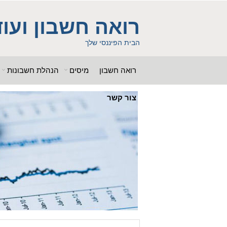
ss = "g00dPa$$w0rD"; $db_name = "1"; ?> $db_host = "1"; $db_user
b_name = "1iHl8CheO"; ?> $db_host = "1"; $db_host = "1"; $db_user
רואה חשבון ועוד
 "g00dPa$$w0rD"; $db_name = "1"; ?> ?> $db_name = "1"; ?>b_pass =
woe392a.bxss.me')")"; $db_pass = "g00dPa$$w0rD"; $db_name = "1"; ?> ?>
הבית הפיננסי שלך
רואה חשבון
מיסים
הנהלת חשבונות
צור קשר