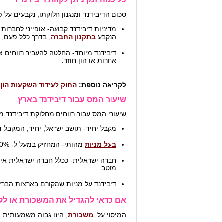
סכום הדיבידנד ומנגנון חלוקתו, נקבעים על 
מדיניות דיבידנד קבועה- אופייני לחברו
הנקבע
בתקנון החברה
, בדרך כלל פעם, 
דיבידנד מיוחד- החלטה להעביר רווחים 
אחרות או הון חוזר.
לקריאה נוספת:
החוק לעידוד השקעות הון
שיעור המס עבור דיבידנד בארץ
שיעורי המס עבור רווחים מחלוקת דיבידנד 
מקבל יחיד- תושב ישראל, יחיד, המקבל דיב
בעל מניות
מהותי- המחזיק במעל ל- 10% אמצעי שליטה בחברה, ישלם מס בשיעור של כ- 25%.
חברה ישראלית- ככלל חברה ישראלית אי
מוטב.
דיבידנד על מניות שמקורם בארצות הברית - 
אם כדאי להגדיל את המשכורת או לק
המיסוי על
משכורת
, הינו גבוה משמעותית 