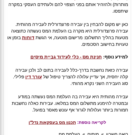
מותרות) ולהזהיר אותם בפני הצפוי להם ולעתידם העסקי במקרה
שיתפסו.
כאן יש מקום להבחין בין עבירה פרוצדורלית לעבירה מהותית.
עבירה פרוצדורלית היא מקרה בו העלמת המס נעשתה כתוצאה
מטעות בהליך התשלום: מרישום מוטעה, אי הגשת
דוחות
בזמן או
טעויות בחישוב הסכומים.
למידע נוסף:
חנינת מס - כלי לעידוד גביית מיסים
עבירה כזאת נחשבת בדרך-כלל לעבירה בתום לב ולכן עבירה
קלה יחסית, אך עדיין עלולה להצריך טיפול של
עורך דין
פלילי.
סוג העבירה השני נקרא מהותי.
עבירה מהותית היא עבירה בה העלמת המס נעשתה במודע
ובמטרה להימנע מתשלום המס במלואו. עבירות כאלה נחשבות
חמורות ביותר ועלולות לגרור אף עונש מאסר בפועל.
לקריאה נוספת:
תכנון מס בעסקאות נדל''ן
רואה חשבון
»
מיסים
»
העלמת מס