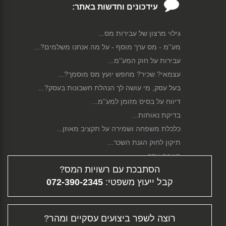
עידכונים וחדשות באתר:
גילוי מרצון של עבירות מס...
מע''מ - מס ערך מוסף - על מה אנחנו משלמים?...
עבירות על חוק המע''מ...
עצמאי? שכיר? מחפש יועץ מס מוסמך?...
בעל עסק, מי עושה לך הנהלת חשבונות בעסק?...
דיווח על בסיס מזומן למע''מ...
בדיקת נאותות...
כלכלת משפחה ושמירה על תקציב מאוזן...
תיקון לחוק הגנת השכר...
סגירת עסק...
הסתבכת עם רשויות המס?
פירוק חברה...
קבל ייעוץ משפטי:
072-390-2345
גיוס הון...
דיווח מקוון...
תלוש משכורת - ממה מורכב השכר שלך?...
רוצה לשפר ביצועים עסקיים ומהר?
פיצויי פיטורין...