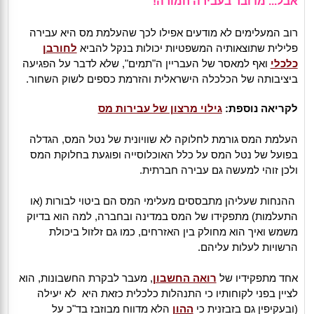
אבל... מדובר בעבירה חמורה!
רוב המעלימים לא מודעים אפילו לכך שהעלמת מס היא עבירה
פלילית שתוצאותיה המשפטיות יכולות בנקל להביא
לחורבן
כלכלי
ואף למאסר של העבריין ה"תמים", שלא לדבר על הפגיעה
ביציבותה של הכלכלה הישראלית והזרמת כספים לשוק השחור.
לקריאה נוספת:
גילוי מרצון של עבירות מס
העלמת המס גורמת לחלוקה לא שוויונית של נטל המס, הגדלה
בפועל של נטל המס על כלל האוכלוסייה ופוגעת בחלוקת המס
ולכן זוהי למעשה גם עבירה חברתית.
ההנחות שעליהן מתבססים מעלימי המס הם ביטוי לבורות (או
התעלמות) מתפקידו של המס במדינה ובחברה, למה הוא בדיוק
משמש ואיך הוא מחולק בין האזרחים, כמו גם זלזול ביכולת
הרשויות לעלות עליהם.
אחד מתפקידיו של
רואה החשבון
, מעבר לבקרת החשבונות, הוא
לציין בפני לקוחותיו כי התנהלות כלכלית כזאת היא לא יעילה
(ובעקיפין גם בזבזנית כי
ההון
הלא מדווח מבוזבז בד"כ על