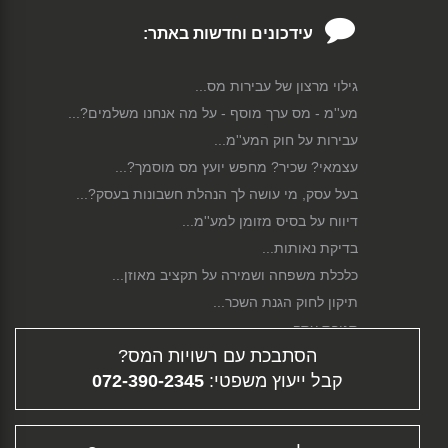
עידכונים וחדשות באתר:
גילוי מרצון של עבירות מס...
מע''מ - מס ערך מוסף - על מה אנחנו משלמים?...
עבירות על חוק המע''מ...
עצמאי? שכיר? מחפש יועץ מס מוסמך?...
בעל עסק, מי עושה לך הנהלת חשבונות בעסק?...
דיווח על בסיס מזומן למע''מ...
בדיקת נאותות...
כלכלת משפחה ושמירה על תקציב מאוזן...
תיקון לחוק הגנת השכר...
סגירת עסק...
הסתבכת עם רשויות המס?
פירוק חברה...
קבל ייעוץ משפטי:
072-390-2345
גיוס הון...
דיווח מקוון...
תלוש משכורת - ממה מורכב השכר שלך?...