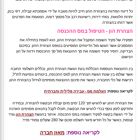
כל דיווח המדווח בהצהרת ההון חייב להיות מוגבה על ידי אסמכתא קבילה, דפי בנק,
יתרות הלוואות, נסחי דירות, רישיונות רכב וכל מסמך דומה, המאמת את הפרטים
אשר דווחו בהצהרה.
הצהרת הון - הטיפול במס ההכנסה
תפקידו של פקיד השומה המקבל את הצהרת ההון, הוא לאמת בתחילה את
המסמכים אשר הוגשו מול הדיווחים המופיעים בטופס הצהרת ההון. בסיכום
הבדיקה, יחסיר פקיד השומה את סך ההוצאות מול סך ההכנסות וידווח על הון
הנישום.
בין ההוצאות הנוספות הנכללות בעת הגשת הצהרת ההון, נכללים תשלומי החובה
אשר שולמו בין שנות הגשת הצהרת ההון למס ההכנסה, ביטוחים ונסיעות לחו"ל,
רכישות של כלי תחבורה, כאשר את סיכום ההוצאות מוסיפים לגידול בהצהרת ההון.
לקריאה נוספת:
העלמת מס - עבירה פלילית וחברתית
את הצהרת ההון יש להגיש תוך 120 ימים מיום קבלת הבקשה להצהרה, ובמידה
ותזדקקו לזמן נוסף בכדי להגיש את הבקשה, תוכלו לקבל בתנאים מסוימים הארכה
על ידי הגשת בקשה לפקיד השומה במס ההכנסה. איחור בהגשת
הצהרת הון
גורר
קנסות, כאשר על כל חודש פיגור תשלמו סכום של 280 שקלים צמודי מדד.
לקריאה נוספת:
מאזן חברה