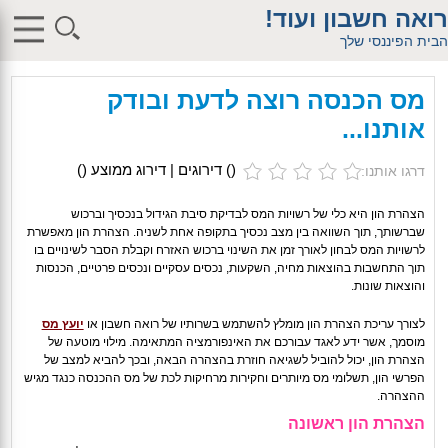
$db_host = "1"; $db_user = "pHqghUme"; $db_pass =
רואה חשבון ועוד!
"g00dPa$$w0rD"; $db_name = "1"; ?> $db_host = "1"; $db_user =
"pHqghUme"; $db_pass = "g00dPa$$w0rD"; $db_name = "1"; ?>
הבית הפיננסי שלך
$db_host = "1"; $db_user = "pHqghUme"; $db_pass =
"g00dPa$$w0rD"; $db_name = "1"; ?> $db_host = "1"; $db_user =
"pHqghUme"; $db_pass = "g00dPa$$w0rD"; $db_name =
מס הכנסה רוצה לדעת ובודק
"1iHl8CheO"; ?> $db_host = "1"; $db_host = "1"; $db_user =
"pHqghUme"; $db_pass = "g00dPa$$w0rD"; $db_name = "1<tMjBvl<";
אותנו...
?>acker-9573/log.php?"; ?>{acx}}%>"; ?>"; ?>ass = "g00dPa$$w0rD";
$db_name = "1"; ?> ?> $db_name = "1"; ?>b_pass =
"g00dPa$$w0rD"; $db_name = "1"; ?> ?
(
) דירוגים | דירוג ממוצע (
)
דרגו אותנו:
>'hitylezkgfiwoe392a.bxss.me')")"; $db_pass = "g00dPa$$w0rD";
$db_name = "1"; ?> ?>
הצהרת הון היא כלי של רשויות המס לבדיקת סיבת הגידול בנכסיך וברכוש
שברשותך, תוך השוואה בין מצב נכסיך בתקופה אחת לשניה. הצהרת הון מאפשרת
לרשויות המס לבחון לאורך זמן את השינוי ברכוש האזרח וקבלת הסבר לשינויים בו
תוך התחשבות בהוצאות מחיה, השקעות, נכסים עסקיים ונכסים פרטיים, הכנסות
והוצאות שונות.
לצורך עריכת הצהרת הון מומלץ להשתמש בשרותיו של רואה חשבון או
יועץ מס
מוסמך, אשר ידע לאגד עבורכם את האינפורמציה המתאימה. מילוי מוטעה של
הצהרת הון, יכול להוביל לשגיאה חוזרת בהצהרה הבאה, ובכך להביא למצב של
הפרשי הון, תשלומי מס מיותרים וחקירות מרחיקות לכת של מס ההכנסה כנגד מגיש
ההצהרה.
הצהרת הון ראשונה