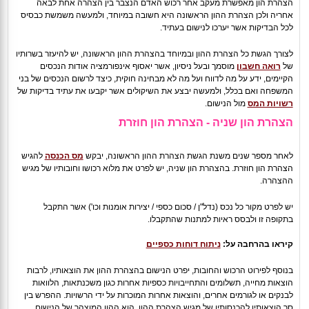
הצהרת הון מאפשרת מעקב אחר רכוש האדם הנצבר בין הצהרה אחת לבאה
אחריה ולכן הצהרת ההון הראשונה היא חשובה במיוחד, ולמעשה משמשת כבסיס
לכל הבדיקות אשר יערכו לנישום בעתיד.
לצורך הגשת כל הצהרת ההון ובמיוחד בהצהרת ההון הראשונה, יש להיעזר בשרותיו
של
רואה חשבון
מוסמך ובעל ניסיון, אשר יאסוף אינפורמציה אודות הנכסים
הקיימים, ידע על מה לדווח ועל מה לא מבחינה חוקית, כיצד לרשום הנכסים של בני
המשפחה ואם בכלל, ולמעשה יבצע את השיקולים אשר יקבעו את עתיד בדיקות של
רשויות המס
מול הנישום.
הצהרת הון שניה - הצהרת הון חוזרת
לאחר מספר שנים משנת הגשת הצהרת ההון הראשונה, יבקש
מס הכנסה
להגיש
הצהרת הון חוזרת. בהצהרת הון שניה, יש לפרט את מלוא רכושו וחובותיו של מגיש
ההצהרה.
יש לפרט מקור כל נכס (נדל"ן / סכום כספי / יצירות אומנות וכו') אשר התקבל
בתקופה זו ולבסס ראיות למתנות שהתקבלו.
קיראו בהרחבה על:
ניתוח דוחות כספיים
בנוסף לפירוט הרכוש והחובות, יפרט הנישום בהצהרת ההון את הוצאותיו, לרבות
הוצאות מחייה, תשלומים והתחייבויות כספיות אחרות כגון משכנתאות, הלוואות
לבנקים או לגורמים אחרים, והוצאות אחרות המוכרות על ידי הרשויות. ההפרש בין
סך הוצאותיו להכנסותיו של מגיש הצהרת ההון, הוא ההון המוצהר של הנישום.