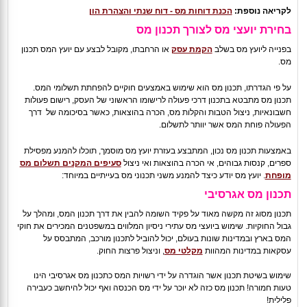
לקריאה נוספת:
הכנת דוחות מס - דוח שנתי והצהרת הון
בחירת יועצי מס לצורך תכנון מס
בפנייה ליועץ מס בשלב
הקמת עסק
או הרחבתו, מקובל לבצע עם יועץ המס תכנון
מס.
על פי הגדרתו, תכנון מס הוא שימוש באמצעים חוקיים להפחתת תשלומי המס.
תכנון מס מתבטא בתכנון דרכי פעולה לרישומו הראשוני של העסק, רישום פעולות
חשבונאיות, ניצול הטבות והקלות מס, הכרה בהוצאות, כאשר בסיכומה של דרך
הפעולה פוחת המס אשר יוותר לתשלום.
באמצעות תכנון מס נכון, המתבצע בעזרת יועץ מס מוסמך, תוכלו להמנע מפסילת
ספרים, קנסות גבוהים, אי הכרה בהוצאות ואי ניצול
סעיפים המקנים תשלום מס
מופחת
. יועץ מס יודע כיצד להמנע משני תכנוני מס בעייתיים במיוחד:
תכנון מס אגרסיבי
תכנון מסוג זה מקשה מאוד על פקיד השומה להבין את דרך תכנון המס, ומהלך על
גבול החוקיות. שימוש ביועצי מס עתירי ניסיון המלווים במשפטנים המכירים את חוקי
המס בארץ ובמדינות שונות בעולם, יכול להוביל לתכנון מורכב, המתבסס על
עסקאות במדינות המהוות
מקלטי מס
, וניצול פרצות החוק.
שימוש בשיטת תכנון אשר הוגדרה על ידי רשויות המס כתכנון מס אגרסיבי הינו
טעות חמורה! תכנון מס כזה לא יוכר על ידי מס הכנסה ואף יכול להיחשב כעבירה
פלילית!