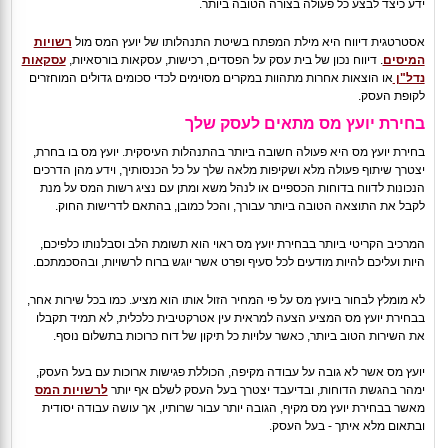
ידע כיצד לבצע כל פעולה בצורה הטובה ביותר.
אסטרטגית דיווח היא מילת המפתח בשיטת התנהלותו של יועץ המס מול
רשויות
המיסים
. דיווח נכון של בית עסק על הפסדים, רכישות, עסקאות בורסאיות,
עסקאות
נדל"ן
או הוצאות אחרות מתהוות במקרים מסוימים לכדי סכומים גדולים המוחזרים
לקופת העסק.
בחירת יועץ מס מתאים לעסק שלך
בחירת יועץ מס היא פעולה חשובה ביותר בהתנהלות העיסקית. יועץ מס בו בחרת,
יצטרך שיתוף פעולה מלא ושקיפות מלאה שלך על כל הכנסותיך, וידע מהן הדרכים
הנכונות לדווח בדוחות הכספיים או לנהל משא ומתן עם נציג רשות המס על מנת
לקבל את התוצאה הטובה ביותר עבורך, והכל כמובן, בהתאם לדרישות החוק.
המרכיב הקריטי ביותר בבחירת יועץ מס ראוי הוא תשומת הלב וסבלנותו כלפיכם,
היות ועליכם להיות מודעים לכל סעיף ופרט אשר יוגש ברוח לרשויות, ובהסכמתכם.
לא מומלץ לבחור ביועץ מס על פי המחיר הזול אותו הוא מציע. כמו בכל שירות אחר,
בבחירת יועץ מס המציע הצעה למראית עין אטרקטיבית כלכלית, לא תמיד תקבלו
את השירות הטוב ביותר, כאשר עלויות כל תיקון של דוח כרוכות בתשלום נוסף.
יועץ מס אשר לא גובה על עבודה מקיפה, הכוללת פגישות ארוכות עם בעל העסק,
ימהר בהגשת הדוחות, ובדיעבד יצטרך בעל העסק לשלם אף יותר
לרשויות המס
מאשר בבחירת יועץ מס מקיף, הגובה יותר עבור שרותיו, אך עושה עבודה יסודית
ובתאום מלא איתך - בעל העסק.