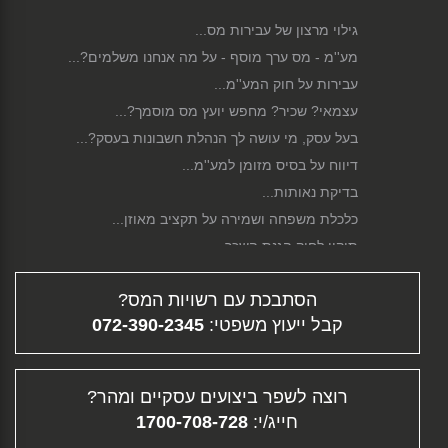
גילוי מרצון של עבירות מס...
מע''מ - מס ערך מוסף - על מה אנחנו משלמים?...
עבירות על חוק המע''מ...
עצמאי? שכיר? מחפש יועץ מס מוסמך?...
בעל עסק, מי עושה לך הנהלת חשבונות בעסק?...
דיווח על בסיס מזומן למע''מ...
בדיקת נאותות...
כלכלת משפחה ושמירה על תקציב מאוזן...
תיקון לחוק הגנת השכר...
סגירת עסק...
הסתבכת עם רשויות המס?
פירוק חברה...
קבל ייעוץ משפטי:
072-390-2345
גיוס הון...
דיווח מקוון...
תלוש משכורת - ממה מורכב השכר שלך?...
רוצה לשפר ביצועים עסקיים ומהר?
פיצויי פיטורין...
חייג/י:
1700-708-728
העלמת מס - עבירה פלילית וחברתית...