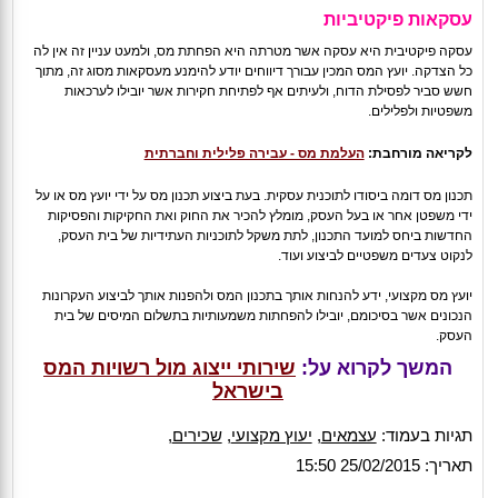
עסקאות פיקטיביות
עסקה פיקטיבית היא עסקה אשר מטרתה היא הפחתת מס, ולמעט עניין זה אין לה
כל הצדקה. יועץ המס המכין עבורך דיווחים יודע להימנע מעסקאות מסוג זה, מתוך
חשש סביר לפסילת הדוח, ולעיתים אף לפתיחת חקירות אשר יובילו לערכאות
משפטיות ולפלילים.
לקריאה מורחבת:
העלמת מס - עבירה פלילית וחברתית
תכנון מס דומה ביסודו לתוכנית עסקית. בעת ביצוע תכנון מס על ידי יועץ מס או על
ידי משפטן אחר או בעל העסק, מומלץ להכיר את החוק ואת החקיקות והפסיקות
החדשות ביחס למועד התכנון, לתת משקל לתוכניות העתידיות של בית העסק,
לנקוט צעדים משפטיים לביצוע ועוד.
יועץ מס מקצועי, ידע להנחות אותך בתכנון המס ולהפנות אותך לביצוע העקרונות
הנכונים אשר בסיכומם, יובילו להפחתות משמעותיות בתשלום המיסים של בית
העסק.
המשך לקרוא על:
שירותי ייצוג מול רשויות המס
בישראל
תגיות בעמוד:
עצמאים
,
יעוץ מקצועי
,
שכירים
,
תאריך: 25/02/2015 15:50