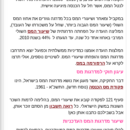
לנטל המס, אשר חל על הכנסה מיגיעה אישית.
במקביל ומאחר ושיעורי המס בכל מדרגה גוזרים את אחוז המס
השולי (שיעור המס הגבוה ביותר, שחל על משכורתו של העובד),
המליצה הועדה על הפחתה הדרגתית של
שיעור המס
השולי
המרבי באחוז אחד כל שנה, עד הגעתו ל 44% בשנת 2010.
המלצות הועדה אומצו כמדיניות ממשלתית וכפועל יוצא התרחבו
מדרגות המס והופחתו שיעורי המס. לשינויים נוספים, אולי תרצו
לקרוא על
הרפורמה במס
.
עיגון חוקי למדרגות מס
דבר החקיקה, אשר מעגן את נושא מדרגות המס בישראל, הינו
פקודת מס הכנסה
(נוסח חדש), התשכ"א - 1961.
סעיף 121 לפקודה קובע את שיעורי המס, בהלימה לרמות השכר
השונות במשק הישראלי. כל
רואה חשבון
מן הסתם זוכר אותן,
אבל בשבילכם כתבנו אותן כאן!
שיעור מדרגות המס העדכניות
להלן פירוט שיעורי מדרגות המס המעודכנים, בהתאם לרמות