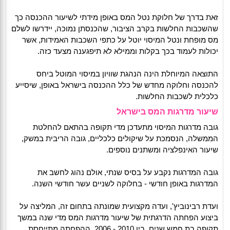
זאת בדרך של חלוקת נטל המס באופן מידתי לשיעור ההכנסה כך
שהשכבות החלשות בקרב הציבור, שהכנסתן נמוכה, יידרשו לשלם
מס מופחת ונטל המיסוי יוטל על כתפי השכבות האמידות, אשר
יכולות לעמוד בכך בקלות וממילא לא תיפגענה מצעד כזה.
התוצאה המיוחלת הינה הנהגת שוויון במיסוי המוטל ביחס
להכנסה וחלוקה מחדש של כלל ההכנסה בישראל באופן, שיסייע
כלכלית לשכבות החלשות.
שיעור מדרגות המס בישראל
גובה מדרגות המיסוי מתעדכן מדי תקופה בהתאם להחלטת
הממשלה, הנסמכת על שיקולים כלכליים, גובה הריבית במשק,
שיעור האינפלציה ומשתנים נוספים.
גובה המדרגות נקבע על בסיס שנתי, אולם נהוג לחשב את
המדרגות באופן חודשי - בחלוקה לשניים עשר חודשי השנה.
ועדת רבינוביץ', ועדה מקצועית שמונתה בתחום זה, המליצה על
ביצוע הפחתה הדרגתית של שיעור מדרגות המס מדי שנה במשך
תקופה בת חמש שנים, בין 2010 - 2006. ההפחתה מתייחסת