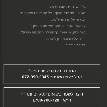
גילוי מרצון של עבירות מס...
מע''מ - מס ערך מוסף - על מה אנחנו משלמים?...
עבירות על חוק המע''מ...
עצמאי? שכיר? מחפש יועץ מס מוסמך?...
בעל עסק, מי עושה לך הנהלת חשבונות בעסק?...
דיווח על בסיס מזומן למע''מ...
בדיקת נאותות...
כלכלת משפחה ושמירה על תקציב מאוזן...
תיקון לחוק הגנת השכר...
סגירת עסק...
הסתבכת עם רשויות המס?
פירוק חברה...
קבל ייעוץ משפטי:
072-390-2345
גיוס הון...
דיווח מקוון...
תלוש משכורת - ממה מורכב השכר שלך?...
רוצה לשפר ביצועים עסקיים ומהר?
פיצויי פיטורין...
חייג/י:
1700-708-728
העלמת מס - עבירה פלילית וחברתית...