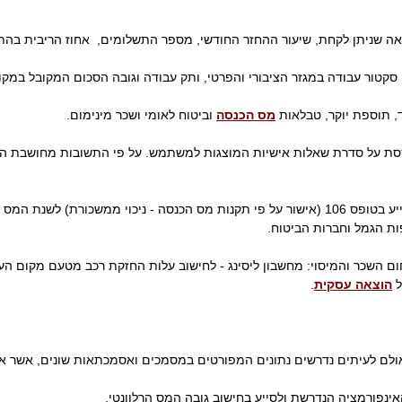
וואה שניתן לקחת, שיעור ההחזר החודשי, מספר התשלומים, אחוז הריבית בהת
סקטור עבודה במגזר הציבורי והפרטי, ותק עבודה וגובה הסכום המקובל במקו
 תוספת יוקר, טבלאות
מס הכנסה
וביטוח לאומי ושכר מינימום.
סת על סדרת שאלות אישיות המוצגות למשתמש. על פי התשובות מחושבת ה
בכדי להגיע לתוצאות מדויקות מומלץ להסתייע בטופס 106 (אישור על פי תקנות מס הכנסה - ניכו
ות הגמל וחברות הביטוח.
חום השכר והמיסוי: מחשבון ליסינג - לחישוב עלות החזקת רכב מטעם מקום העבו
ל
הוצאה עסקית
.
אולם לעיתים נדרשים נתונים המפורטים במסמכים ואסמכתאות שונים, אשר אי
נפורמציה הנדרשת ולסייע בחישוב גובה המס הרלוונטי.