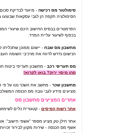
סימולטור מס רכישה
- מיועד לבדיקת סכום
הסימולציה תקפה הן לגבי עסקאות שבוצעו ב
הפרמטרים בבסיס החישוב הינם שיעורי המס 
בכפוף לשיעור עליית המדד.
מחשבון מס שבח
- יישום ממוכן שתכליתו ל
הנישום נדרש לדווח את מרכיבי השומה העצמ
מס תעריפי רכב
- מחשבון תעריפי ביטוח ח
מהו מיסוי ירוק? בואו לקרוא!
מחשבון שכר
- מחשב את השכר נטו על פי ה
מציעים מידע לגבי גובה מס הכנסה המשולם 
אתרים המציעים מחשבון מס
אתר רשות המיסים
- קטגורית כלים לשימוש
אתר חילן טק מציע מספר "אשפי חישוב": אש
אשף מס הכנסה - שירות מקוון לבירור זכוי