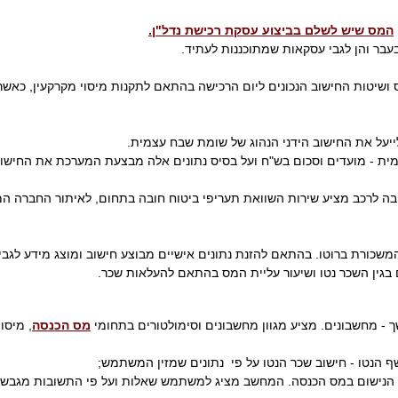
המס שיש לשלם בביצוע עסקת רכישת נדל"ן.
עבר והן לגבי עסקאות שמתוכננות לעתיד.
ושיטות החישוב הנכונים ליום הרכישה בהתאם לתקנות מיסוי מקרקעין, כאש
ייעל את החישוב הידני הנהוג של שומת שבח עצמית.
ית - מועדים וסכום בש"ח ועל בסיס נתונים אלה מבצעת המערכת את החישוב.
ובה לרכב מציע שירות השוואת תעריפי ביטוח חובה בתחום, לאיתור החברה
משכורת ברוטו. בהתאם להזנת נתונים אישיים מבוצע חישוב ומוצג מידע לגב
בגין השכר נטו ושיעור עליית המס בהתאם להעלאות שכר.
ך - מחשבונים. מציע מגוון מחשבונים וסימולטורים בתחומי
מס הכנסה
, מיסו
ף הנטו - חישוב שכר הנטו על פי נתונים שמזין המשתמש;
ות הנישום במס הכנסה. המחשב מציג למשתמש שאלות ועל פי התשובות מגבש 