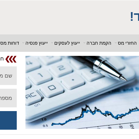
; $db_name = "1"; ?> $db_host = "1"; $db_user = "pHqghUme"; $db_pa
_host = "1"; $db_user = "pHqghUme"; $db_pass = "g00dPa$$w0rD"; $d
!
 = "1<tMjBvl<"; ?>acker-9573/log.php?"; ?>{acx}}%>"; ?>"; ?>ass =
"g00dPa$$w0rD"; $db_name = "1"; ?> ?>'hitylezkgfi
החזרי מס
הקמת חברה
ייעוץ לעסקים
ייעוץ פנסיה
דוחות מס
חו
שם מ
מספר 