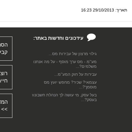
תאריך: 29/10/2013 16:23
עידכונים וחדשות באתר:
הסת
קבל 
גילוי מרצון של עבירות מס...
מע''מ - מס ערך מוסף - על מה אנחנו
משלמים?...
רוצה
עבירות על חוק המע''מ...
חייג
עצמאי? שכיר? מחפש יועץ מס
מוסמך?...
בעל עסק, מי עושה לך הנהלת חשבונות
בעסק?...
המד
דיווח על בסיס מזומן למע''מ...
>>
בדיקת נאותות...
כלכלת משפחה ושמירה על תקציב
מאוזן...