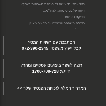
בעל עסק, מי עושה לך הנהלת חשבונות בעסק?...
דיווח על בסיס מזומן למע''מ...
בדיקת נאותות...
כלכלת משפחה ושמירה על תקציב מאוזן...
תיקון לחוק הגנת השכר...
סגירת עסק...
הסתבכת עם רשויות המס?
פירוק חברה...
קבל ייעוץ משפטי:
072-390-2345
גיוס הון...
דיווח מקוון...
תלוש משכורת - ממה מורכב השכר שלך?...
רוצה לשפר ביצועים עסקיים ומהר?
פיצויי פיטורין...
חייג/י:
1700-708-728
העלמת מס - עבירה פלילית וחברתית...
תוכנית עסקית...
הכנת דוחות מס - דוח שנתי והצהרת הון...
המדריך המלא לזכויות הפנסיה שלך >>
ייעוץ עסקי - ההוצאה המשתלמת ביותר לעסק
שלך!...
תשלום מקדמות למס הכנסה...