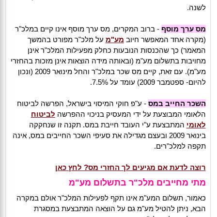
לשנה.
מס ערך מוסף
- ברוב המקרים, מס ערך מוסף אינו קיים במלכ"ר
(מקרה אחד המאפשר חיוב
מע"מ
על מלכ"ר מפורט בהמשך
המאמר) כך שהכנסות הנובעות כחלק מפעילות המלכ"ר אינן
מחויבות בתשלום מע"מ (ובאותה מידה הוצאות אינן מזכות בהחזרי
מע"מ). עם זאת, קיים מס שכר במלכ"ר והחל מינואר 2009 (ונכון
להיום- ספטמבר 2009) עומד על 7.5%.
השכר החייב במס
- ע"פ חוקי המיסוי בישראל, הפרשה לביטוח
הלאומי המבוצעת על ידי המעסיק בניכוי ההפרשה
לביטוח
לאומי
המתבצעת ע"י העובד חייבת במס. תקנה זו שנחקקה
בינואר 2009 ובעצם מגדילה את סעיפי השכר החייבים במס, אינה
תקפה למלכ"רים.
רוצה לדעת אם מגיעים לך החזרי מס? לחץ כאן
מתי מחייבים מלכ"ר בתשלום מע"מ
כאמור, תשלום המע"מ אינו תקף לפעילות המלכ"ר אולם במקרה
הבא, ניתן להטיל מע"מ גם על הוצאה המתבצעת במסגרת