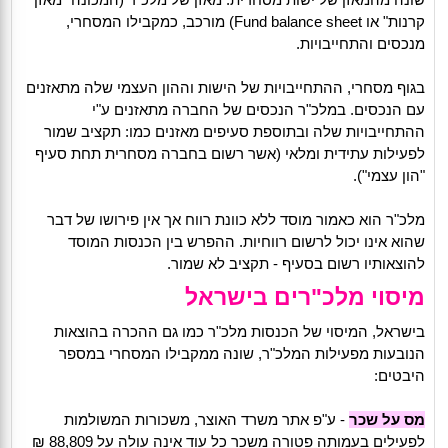
קרנות" או Fund balance sheet) מורכב, כמקבילו המסחרי,
מנכסים והתחייבויות.
בגוף מסחרי, ההתחייבויות של הישות וההון העצמי שלה מתאזנים
עם הנכסים. במלכ"ר הנכסים של החברה מתאזנים ע"י
ההתחייבויות שלה ובתוספת סעיפים מאזנים כמו: תקציב שמור
לפעילות עתידית ומלאי (אשר רשום בחברה מסחרית תחת סעיף
"הון עצמי").
מלכ"ר הוא כאמור מוסד ללא כוונת רווח אך אין פירושו של דבר
שהוא אינו יכול לרשום רווחיות. ההפרש בין הכנסות המוסד
להוצאותיו רשום בסעיף - תקציב לא שמור.
מיסוי מלכ"רים בישראל
בישראל, המיסוי של הכנסות מלכ"ר כמו גם ההכרה בהוצאות
הנובעות מפעילות המלכ"ר, שונה ממקבילו המסחרי במספר
היבטים:
מס על שכר
- ע"פ אתר משרד האוצר, משכורות המשולמות
לפעילים בעמותה פטורה משכר כל עוד אינה עולה על 88,809 ₪