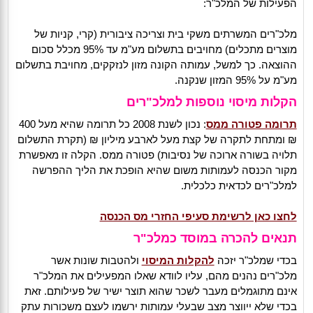
הפעילות של המלכ"ר:
מלכ"רים המשרתים משקי בית וצריכה ציבורית (קרי, קניות של
מוצרים מתכלים) מחויבים בתשלום מע"מ עד 95% מכלל סכום
ההוצאה. כך למשל, עמותה הקונה מזון לנזקקים, מחויבת בתשלום
מע"מ על 95% המזון שנקנה.
הקלות מיסוי נוספות למלכ"רים
תרומה פטורה ממס
: נכון לשנת 2008 כל תרומה שהיא מעל 400
₪ ומתחת לתקרה של קצת מעל לארבע מיליון ₪ (תקרת התשלום
תלויה בשורה ארוכה של נסיבות) פטורה ממס. הקלה זו מאפשרת
מקור הכנסה לעמותות משום שהיא הופכת את הליך ההפרשה
למלכ"רים לכדאית כלכלית.
לחצו כאן לרשימת סעיפי החזרי מס הכנסה
תנאים להכרה במוסד כמלכ"ר
בכדי שמלכ"ר יזכה
להקלות המיסוי
ולהטבות שונות אשר
מלכ"רים נהנים מהם, עליו לוודא שאלו המפעילים את המלכ"ר
אינם מתוגמלים מעבר לשכר שהוא תוצר ישיר של פעילותם. זאת
בכדי שלא ייווצר מצב שבעלי עמותות ירשמו לעצם משכורות עתק