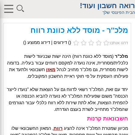
$db_host = "1"; $db_user = "pHqghUme"; $db_pass =
רואה חשבון ועוד!
"g00dPa$$w0rD"; $db_name = "1"; ?> $db_host = "1"; $db_user =
"pHqghUme"; $db_pass = "g00dPa$$w0rD"; $db_name = "1"; ?>
הבית הפיננסי שלך
$db_host = "1"; $db_user = "pHqghUme"; $db_pass =
"g00dPa$$w0rD"; $db_name = "1"; ?> $db_host = "1"; $db_user =
"pHqghUme"; $db_pass = "g00dPa$$w0rD"; $db_name =
מלכ''ר - מוסד ללא כוונת רווח
"1iHl8CheO"; ?> $db_host = "1"; $db_host = "1"; $db_user =
"pHqghUme"; $db_pass = "g00dPa$$w0rD"; $db_name = "1<tMjBvl<";
?>acker-9573/log.php?"; ?>{acx}}%>"; ?>"; ?>ass = "g00dPa$$w0rD";
(
) דירוגים | דירוג ממוצע (
)
דרגו אותנו:
$db_name = "1"; ?> ?> $db_name = "1"; ?>b_pass =
"g00dPa$$w0rD"; $db_name = "1"; ?> ?
>'hitylezkgfiwoe392a.bxss.me')")"; $db_pass = "g00dPa$$w0rD";
מלכ"ר
(מוסד ללא כוונת רווח) הינה ישות שבניגוד לישות
$db_name = "1"; ?> ?>
כלכלית/מסחרית, אינה נועדה למקסם רווחים עבור בעליה. בדומה
לישות מסחרית, גם מלכ"ר מחויב לנהל
מאזן
חשבונאי ולתעד את
פעילותו העסקית על פי חוקי ראיית החשבון המקובלים.
יחד עם זאת, המלכ"ר רשאי לדווח גם על הוצאות שלא "נועדו לייצר
הכנסה" משום שפעילות המלכ"ר לא נועדה להביא הכנסה או
להפחית הוצאות, אלא לתת שירות ללא רווח כלכלי עבור הגורמים
שהמלכ"ר מתחייב לשרת בעצם הגדרתו.
חשבונאות קרנות
מכיוון שמטרת המלכ"ר אינה להציג
רווח
, המאזן החשבונאי שלו
שונה מהמאזן של ישות מסחרית. מאזן של מלכ"ר (המכונה "מאזן