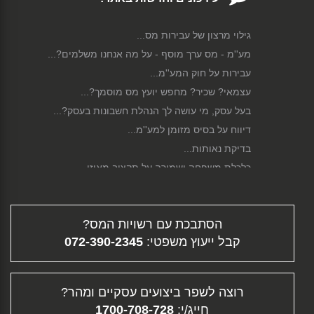
גילוי מרצון של עבירות מס...
מע''מ - מס ערך מוסף - על מה אנחנו משלמים?...
עבירות על חוק המע''מ...
עצמאי? שכיר? מחפש יועץ מס מוסמך?...
בעל עסק, מי עושה לך הנהלת חשבונות בעסק?...
דיווח על בסיס מזומן למע''מ...
בדיקת נאותות...
כלכלת משפחה ושמירה על תקציב מאוזן...
תיקון לחוק הגנת השכר...
סגירת עסק...
הסתבכת עם רשויות המס?
פירוק חברה...
קבל ייעוץ משפטי:
072-390-2345
גיוס הון...
דיווח מקוון...
תלוש משכורת - ממה מורכב השכר שלך?...
רוצה לשפר ביצועים עסקיים ומהר?
פיצויי פיטורין...
חייג/י:
1700-708-728