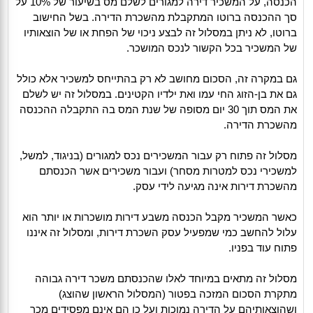
הכנסה, על המשכיר דירה למגורים לשלם מס בשיעור של 10% על
סך ההכנסה ברוטו המתקבלת מהשכרת הדירה. בשל החישוב
ברוטו, לא ניתן במסלול זה לבצע ניכוי של הפחת או של הוצאותיו
של המשכיר בכל הקשור לנכס המושכר.
גם במקרה זה, הסכום מחושב לא רק בהתייחס למשכיר אלא כולל
גם את בן-הזוג החי עמו ואת ילדיו הקטינים. במסלול זה יש לשלם
את המס תוך 30 יום מסופה של שנת המס בה התקבלה ההכנסה
מהשכרת הדירה.
מסלול זה פתוח רק עבור המשכירים נכס למגורים (בניגוד, למשל,
למשכירי נכס למטרות מסחר) ועבור משכירים אשר הכנסתם
מהשכרת דירות אינה מגיעה לידי עסק.
כאשר המשכיר מקבל הכנסה משבע דירות מושכרות או יותר הוא
עלול להחשב כמי שמפעיל עסק השכרת דירות, ומסלול זה איננו
פתוח עוד בפניו.
מסלול זה מתאים במיוחד לאלו שהכנסתם משכר דירה גבוהה
מתקרת הסכום המזכה בפטור (המסלול הראשון שהוצג)
ושהוצאותיהם על הדירה נמוכות ועל כן הם אינם מפסידים מכך