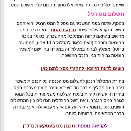
שאינם יכולים לנכות הוצאות אלו מתוך הסכום עליו משולם המס.
תשלום מס רגיל
בנוסף, פתוח בפני המשכיר גם מסלול המס הרגיל, הוא המס
השולי הנקבע על פי שיטת
מדרגות המס
. במקרה זה המס
מחושב בהתאם לרווח המתקבל מההשכרה, כלומר בניכוי
ההוצאות והפחת (וזאת בניגוד למסלול ה-10 אחוז, המחושב
ברוטו). מומלץ לבחור במסלול זה במקרה בהן ישנן למשכיר
הוצאות גבוהות בגין הנכס המושכר.
רוצים לדעת מי זכאי להחזרי מס? לחצו כאן
בחירת המסלול הנכון לתשלום מס הכנסה על הכנסות משכר
דירה הינה תהליך מורכב הדורש ידע והיכרות עם מערכת המס.
בחירה זו עשויה להיות בעלת השלכות משמעותיות בכל הנוגע
לגובה המס הנגבה, וזאת בשל ההבדלים הגדולים בין המסלולים
השונים. על כן מומלץ להיוועץ עם איש מקצוע ולוודא כי נבחרה
הדרך המתאימה והרווחית ביותר.
לקריאה נוספת:
תכנון מס בעסקאות נדל"ן