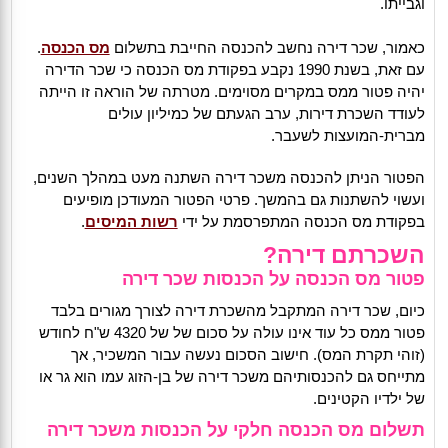
וגבייתו.
כאמור, שכר דירה נחשב להכנסה החייבת בתשלום
מס הכנסה
.
עם זאת, בשנת 1990 נקבע בפקודת מס הכנסה כי שכר הדירה
יהיה פטור ממס במקרים מסוימים. מטרתה של הוראה זו הייתה
לעודד השכרת דירות, ערב הגעתם של כמיליון עולים
מברית-המועצות לשעבר.
הפטור הניתן להכנסה משכר דירה השתנה מעט במהלך השנים,
ועשוי להשתנות גם בהמשך. פרטי הפטור המעודכן מופיעים
בפקודת מס הכנסה המתפרסמת על ידי
רשות המיסים
.
השכרתם דירה?
פטור מס הכנסה על הכנסות שכר דירה
כיום, שכר דירה המתקבל מהשכרת דירה לצורך מגורים בלבד
פטור ממס כל עוד אינו עולה על סכום של של 4320 ש"ח לחודש
(זוהי תקרת המס). חישוב הסכום נעשה עבור המשכיר, אך
מתייחס גם להכנסותיהם משכר דירה של בן-הזוג עמו הוא גר או
של ילדיו הקטינים.
תשלום מס הכנסה חלקי על הכנסות משכר דירה