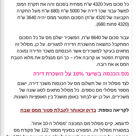
כל סכום מעל 4320 ש"ח מפחית בסכום זהה את תקרת המס;
למשל עבור שכר דירה של 5000 ש"ח (680 ש"ח מעל התקרה
הקבועה של 4320 ש"ח) הסכום הפטור ממס יהיה 3640 ש"ח
(4320 פחות 680).
עבור סכום של 8640 ש"ח, המשכיר ישלם מס על כל הסכום
המתקבל כתוצאה מהשכרת הדירה למגורים. על כן, מסלול זה
מתאים בעיקר למשכירים אשר הכנסתם משכר הדירה נמוכה
מתקרת הפטור או קרובה אליו – כך הם מנצלים את מלוא הטבת
המס או את רובה.
מס הכנסה בשיער 10% על השכרת דירה
לצד מסלול זה של תשלום מס על הכנסות משכר דירה, ישנם
מספר מסלולי מס נוספים. כל מסלול מתאים לסוג שונה של
משכירים, ועל כן יש לבחור באופן מושכל בין האופציות השונות.
לקריאה נוספת:
בדוק זכאותך לקבלת פטור ממס שבח
לדוגמא, קיים מסלול מס המכונה "מסלול ה-10 אחוז".
במסגרת מסלול זה, המפורט בסעיף מספר 122 של פקודת מס