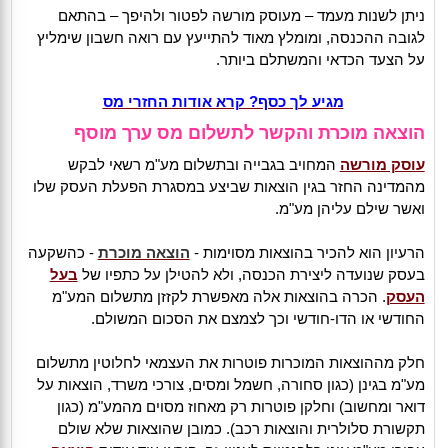
ניתן לשנות מעמד – מעוסק מורשה לפטור ולהיפך – בהתאם
לגובה ההכנסה, ומומלץ מאוד להתייעץ עם רואה חשבון שימליץ
על הצעד הכדאי והמשתלם ביותר.
מגיע לך כסף? קרא אודות החזרי מס
הוצאה מוכרת והקשר לתשלום מס ערך מוסף
עוסק מורשה
המחויב בגבייה ובתשלום מע"מ רשאי לבקש
מהמדינה החזר בגין הוצאות שביצע במסגרת הפעלת העסק שלו
ואשר שילם עליהן מע"מ.
הרעיון הוא להכיר בהוצאות מסוימות -
הוצאה מוכרת
- כהשקעה
בעסק שנועדה ליצירת הכנסה, ולא להטילן על כתפיו של
בעל
העסק
. הכרה בהוצאות אלה מאפשרת לקזזן מתשלום המע"מ
החודשי או הדו-חודשי וכך לצמצם את הסכום המשולם.
חלק מההוצאות המוכרות פוטרות את העצמאי לחלוטין מתשלום
מע"מ בגינן (כגון סחורה, חשמל ומסים, צורכי משרד, הוצאות על
דואר ומחשוב) וחלקן פוטרות רק מאחוז מסוים מהמע"מ (כגון
תקשורת סלולרית והוצאות רכב). כמובן שהוצאות שלא שולם