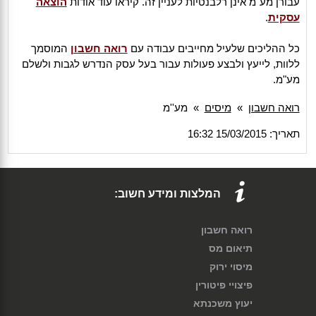
עבורן מע"מ אינן רלבנטיות לעניין זה. קיראו עוד אודות
הוצאה
עסקית
.
כל ההליכים שלעיל מחייבים עבודה עם
רואה חשבון
המוסמך
ללוות, לייעץ ולבצע פעולות עבור בעל עסק הנדרש לגבות ולשלם
מע"מ.
רואה חשבון
»
מיסים
»
מע''מ
תאריך: 15/03/2015 16:32
המלצות ומידע חשוב:
רואה חשבון
תיאום מס
מיסוי ירוק
פיצויי פיטורין
יעוץ משכנתא