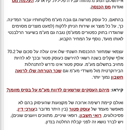
אי-תשלום המע"מ מהווה עבירה פלילית. קיראו על
העלמת מס
ואודות
מס הכנסה
.
בהתאם, כל עוסק מורשה גם גובה מע"מ מלקוחותיו עבור המדינה.
כך, על כל מוצר או שירות הניתן ללקוח (למעט מוצרים מסוימים
שהוגדרו בחוק כפטורים ממע"מ) נגבה גם מע"מ בשיעור הרלבנטי
לאותו מועד, נוסף על המחיר הקבוע.
עצמאי שמחזור ההכנסות השנתי שלו אינו עולה על סכום של 70.2
אלף שקלים בשנה רשאי להירשם כעוסק פטור ובכך לא להיות
מחויב בתשלום מע"מ. עוסק פטור אינו נדרש להתנהלות
הבירוקרטית מול משרדי מע"מ וגם
שכר הטרחה שלו לרואה
חשבון
נמוך יותר.
קיראו:
מיהם העסקים שרשאים לדווח מע"מ על בסיס מזומן?
ואולם קיימת רשימה ארוכה של מקצועות שהעיסוק בהם לא
מאפשר מעמד של
עוסק פטור
(בין היתר מדובר ב
עורכי דין
,
פסיכולוגים,
רואי חשבון
, רופאי שיניים, מתווכים ויועצים שונים),
ויש לברר נושא זה לפני קבלת החלטה בנדון.