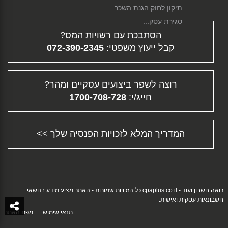
תיקון לחוק הגנת השכר...
סגירת עסק...
הסתבכת עם רשויות המס?
פירוק חברה...
קבל ייעוץ משפטי:
072-390-2345
גיוס הון...
דיווח מקוון...
תלוש משכורת - ממה מורכב השכר שלך?...
רוצה לשפר ביצועים עסקיים ומהר?
פיצויי פיטורין...
חייג/י:
1700-708-728
העלמת מס - עבירה פלילית וחברתית...
תוכנית עסקית...
הכנת דוחות מס - דוח שנתי והצהרת הון...
המדריך המלא לזכויות הפנסיה שלך >>
ייעוץ עסקי - ההוצאה המשתלמת ביותר לעסק
שלך!...
תשלום מקדמות למס הכנסה...
נקודות זיכוי לבוגרי תואר אקדמי...
רואה חשבון ועוד - cpaplus.co.il כל הזכויות שמורות - האתר מציע מידע בנושאי
הקמה וניהול של חברה משפחתית...
חשבונאות עסקית ואישית.
ייעוץ לעסקים - איזה סוג יעוץ העסק שלך צריך?...
תנאי שימוש
מפת האתר
שותפות...