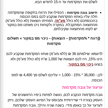
לשלם את המקדמות עד ה-15 לחודש הבא.
הכפילו את הרווח בתקופה שהמקדמה
חישוב גובה מקדמות -
חלה עליו באחוז המקדמות שנקבע לכם במס הכנסה
בהכנסתכם (לא כולל
מע"מ
), הפחיתו הוצאות (לא כולל מע"מ)
מהתוצאה המתקבלת. במקרה ולקוחות ניכו מאתנו מס במקור
יש לקזזו מהתוצאה שקיבלתם.
{[רווח * %מקדמות] – הוצאות} – ניכוי מס במקור = תשלום
מקדמות
לדוגמא: שילמתם 36 ₪ (ללא מע"מ) ואחוז המקדמות שנקבע לכם
הינו 15%, היו לכם הוצאות של 1,000 ש"ח (לא כולל מע"מ) ולא
בוצעו
ניכוי מס במקור
.
לכן - 36,000 * 15% - 1,000 = עליכם לשלם סך 4,400 ₪ למס
הכנסה.
ערעור על גובה מקדמות
גובה מקדמות הנקבע לכם, נעשה לפחות בימיו הראשונים של
העסק בצורה די שרירותית ומבוסס על הסיווג העסקי שלכם, ניתן
לערער על כך באופן מידי. בשנה שניה והילך, גובה המקדמות