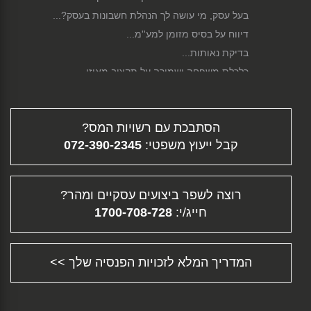
בעל עסק, מי עושה לך הנהלת חשבונות בעסק?...
דיווח על בסיס מזומן למע''מ...
בדיקת נאותות...
כלכלת משפחה ושמירה על תקציב מאוזן...
תיקון לחוק הגנת השכר...
סגירת עסק...
הסתבכת עם רשויות המס?
פירוק חברה...
קבל ייעוץ משפטי:
072-390-2345
גיוס הון...
דיווח מקוון...
תלוש משכורת - ממה מורכב השכר שלך?...
רוצה לשפר ביצועים עסקיים ומהר?
פיצויי פיטורין...
חייג/י:
1700-708-728
העלמת מס - עבירה פלילית וחברתית...
תוכנית עסקית...
הכנת דוחות מס - דוח שנתי והצהרת הון...
המדריך המלא לזכויות הפנסיה שלך >>
ייעוץ עסקי - ההוצאה המשתלמת ביותר לעסק
שלך!...
תשלום מקדמות למס הכנסה...