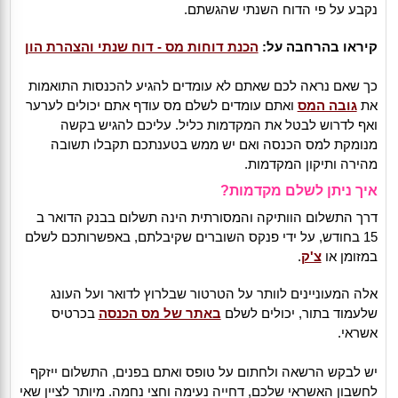
נקבע על פי הדוח השנתי שהגשתם.
קיראו בהרחבה על:
הכנת דוחות מס - דוח שנתי והצהרת הון
כך שאם נראה לכם שאתם לא עומדים להגיע להכנסות התואמות
את
גובה המס
ואתם עומדים לשלם מס עודף אתם יכולים לערער
ואף לדרוש לבטל את המקדמות כליל. עליכם להגיש בקשה
מנומקת למס הכנסה ואם יש ממש בטענתכם תקבלו תשובה
מהירה ותיקון המקדמות.
איך ניתן לשלם מקדמות?
דרך התשלום הוותיקה והמסורתית הינה תשלום בבנק הדואר ב
15 בחודש, על ידי פנקס השוברים שקיבלתם, באפשרותכם לשלם
במזומן או
צ'ק
.
אלה המעוניינים לוותר על הטרטור שבלרוץ לדואר ועל העונג
שלעמוד בתור, יכולים לשלם
באתר של מס הכנסה
בכרטיס
אשראי.
יש לבקש הרשאה ולחתום על טופס ואתם בפנים, התשלום ייזקף
לחשבון האשראי שלכם, דחייה נעימה וחצי נחמה. מיותר לציין שאי