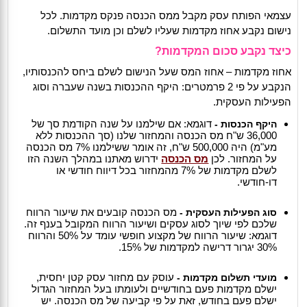
עצמאי הפותח עסק מקבל ממס הכנסה פנקס מקדמות. לכל
נישום נקבע אחוז מקדמות שעליו לשלם וכן מועד התשלום.
כיצד נקבע סכום המקדמות?
אחוז מקדמות – אחוז המס שעל הנישום לשלם ביחס להכנסותיו,
הנקבע על פי 2 פרמטרים: היקף ההכנסות בשנה שעברה וסוג
הפעילות העסקית.
דוגמא: אם שילמנו על שנה הקודמת סך של
היקף הכנסות
-
36,000 ש"ח מס הכנסה והמחזור שלנו (סך ההכנסות ללא
מע"מ) היה 500,000 ש"ח, זה אומר ששילמנו 7% מס הכנסה
על המחזור. לכן
מס הכנסה
ידרוש מאתנו במהלך השנה הזו
לשלם מקדמות של 7% מהמחזור בכל דיווח חודשי או
דו-חודשי.
מס הכנסה קובעים את שיעור הרווח
סוג הפעילות העסקית -
שלכם לפי שיוך לסוג עסקים ושיעור הרווח המקובל בענף זה.
דוגמא: שיעור הרווח של מקצוע חופשי עומד על 50% והרווח
30% יגרור דרישה למקדמות של 15%.
עוסק עם מחזור עסק קטן יחסית,
מועדי תשלום מקדמות -
ישלם מקדמות פעם בחודשיים ולעומתו בעל המחזור הגדול
ישלם פעם בחודש, זאת על פי קביעה של מס הכנסה. יש