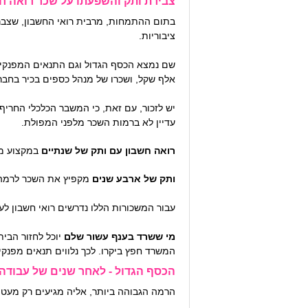
צבירת ותק והשפעתו על שכר רואה ח
בתום ההתמחות, מרבית רואי החשבון, שצברו 
ציבוריות.
אלף שקל, ושכרו של מנהל כספים בכיר בחברה גדולה מגיע 
עדיין לא ברמות השכר מלפני המפולת.
רואה חשבון עם ותק של שנתיים
במקצוע מרוויח כיו
ותק של ארבע שנים
מקפיץ את השכר לרמה של כ-11 אלף שקל ב
עבור המשכורות הללו נדרשים רואי חשבון לעבוד 9-10 שעות ביום בממוצע ולהישאר לעתים לשעות נוספות – עבורן מקבלים תשלום
מי ששרד בענף עשור שלם
יוכל לחזור הבי
המשרד חפץ ביקרו. לכך נלווים תנאים מפנקים 
הכסף הגדול - לאחר שנים של עבודה
הרמה הגבוהה ביותר, אליה מגיעים רק מעטים היא של שותפים בכירים. 