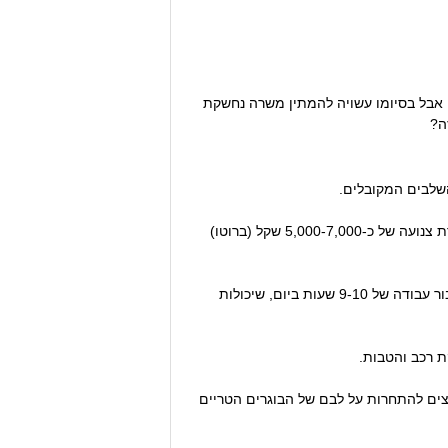
 אבל בסיומו עשויה להמתין משרה נחשקת
ה?
שלבים המקובלים.
של שנתיים, ובמהלך תקופה זו להסתפק במשכורת צנועה של כ-5,000-7,000 שקל (ברוטו)
מי שלא הצליח להתקבל להתמחות באחד מהמשרדים הגדולים, יסתפק בשכר בקצה הנמוך יותר של הסקאלה. כל זאת בעבור עבודה של 9-10 שעות ביום, שיכולות
 רכב והטבות.
ים להתחרות על לבם של הבוגרים הטריים