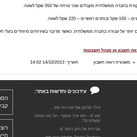
בחברה ממשלתית מקבלים שכר טרחה של 350 שקל לשעה.
ם יותר על עבודה בחברה ממשלתית, כאשר מדובר בשירותים מיוחדים בעלי חש
ואה חשבון או מנהל חשבונות
משכורת רואה חשבון
תאריך: 14/10/2013 14:02
עידכונים וחדשות באתר:
הסת
קבל 
גילוי מרצון של עבירות מס...
מע''מ - מס ערך מוסף - על מה אנחנו
משלמים?...
רוצה
עבירות על חוק המע''מ...
חייג