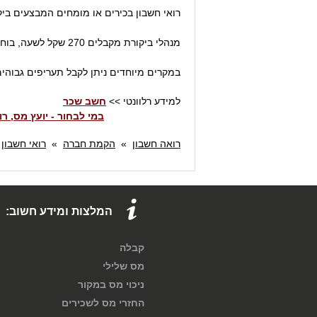
רואי חשבון בכירים או מומחים המבצעים ביקורת 
מנהלי ביקורת מקבלים 270 שקל לשעה, בוחנים – 150 שקל ובוחנים ראשיים – 220 שקל לשעה.
במקרים מיוחדים ניתן לקבל תעריפים גבוהי
למידע רלוונטי >>
חשב שכר
במי לבחור - יועץ מס, ר
רואה חשבון
»
הקמת חברה
»
רואי חשבון
»
המלצות ומידע חשוב:
קבלה
מס שלילי
ניכוי מס במקור
החזרי מס לשכירים