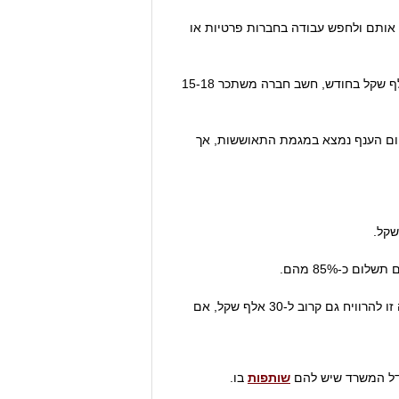
ותם ולחפש עבודה בחברות פרטיות או
שם נמצא הכסף הגדול וגם התנאים המפנקים – רכב, הטבות, חשבון הוצאות וכו'. עוזר חשב בחברה מרוויח כיום 10-13 אלף שקל בחודש, חשב חברה משתכר 15-18
עם זאת, כי המשבר הכלכלי החריף גרם לירידה של 20% בשכרם של רואי החשבון בישראל בשנים 2008-2009. כיום הענף נמצא במגמת התאוששות, אך
ברמה זו להרוויח גם קרוב ל-30 אלף שקל, אם
שותפות
בו.