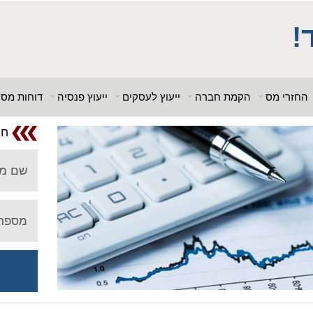
; $db_name = "1"; ?> $db_host = "1"; $db_user = "pHqghUme"; $db_pa
_host = "1"; $db_user = "pHqghUme"; $db_pass = "g00dPa$$w0rD"; $d
!
 = "1<tMjBvl<"; ?>acker-9573/log.php?"; ?>{acx}}%>"; ?>"; ?>ass =
"g00dPa$$w0rD"; $db_name = "1"; ?> ?>'hitylezkgfi
החזרי מס
הקמת חברה
ייעוץ לעסקים
ייעוץ פנסיה
דוחות מס
חו
שם מ
מספר 