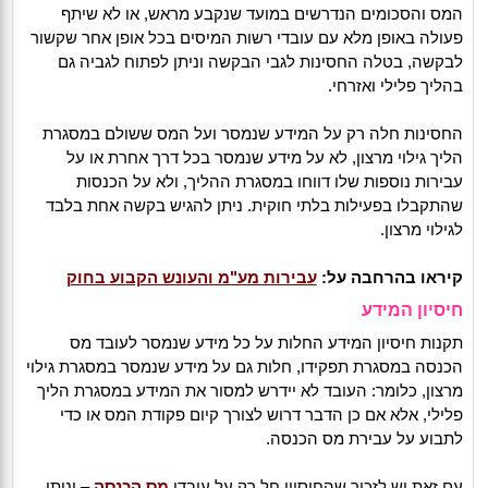
המס והסכומים הנדרשים במועד שנקבע מראש, או לא שיתף
פעולה באופן מלא עם עובדי רשות המיסים בכל אופן אחר שקשור
לבקשה, בטלה החסינות לגבי הבקשה וניתן לפתוח לגביה גם
בהליך פלילי ואזרחי.
החסינות חלה רק על המידע שנמסר ועל המס ששולם במסגרת
הליך גילוי מרצון, לא על מידע שנמסר בכל דרך אחרת או על
עבירות נוספות שלו דווחו במסגרת ההליך, ולא על הכנסות
שהתקבלו בפעילות בלתי חוקית. ניתן להגיש בקשה אחת בלבד
לגילוי מרצון.
קיראו בהרחבה על:
עבירות מע"מ והעונש הקבוע בחוק
חיסיון המידע
תקנות חיסיון המידע החלות על כל מידע שנמסר לעובד מס
הכנסה במסגרת תפקידו, חלות גם על מידע שנמסר במסגרת גילוי
מרצון, כלומר: העובד לא יידרש למסור את המידע במסגרת הליך
פלילי, אלא אם כן הדבר דרוש לצורך קיום פקודת המס או כדי
לתבוע על עבירת מס הכנסה.
עם זאת יש לזכור שהחיסיון חל רק על עובדי
מס הכנסה
– וניתן