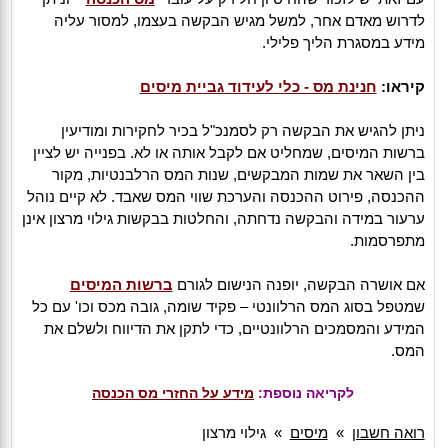
לדרוש מאדם אחר, למשל מגיש הבקשה בעצמו, למסור עליה
מידע במסגרת הליך פלילי.
קיראו:
חנינת מס - כלי לעידוד גביית מיסים
ניתן להגיש את הבקשה רק לסמנכ"ל בכיר לחקירות ומודיעין
ברשות המיסים, שמחליט אם לקבל אותה או לא. בפנייה יש לציין
בין השאר את שמות המבקשים, שנות המס הרלבנטיות, מקור
ההכנסה, פירוט ההכנסה והערכת שווי המס שאבד. לא קיים נוהל
ערעור במידה והבקשה נדחתה, והחלטות בבקשות גילוי מרצון אינן
מתפרסמות.
אם אושרה הבקשה, יופנה הנישום לגורם
ברשות המיסים
שמטפל בסוג המס הרלוונטי – פקיד שומה, גובה מכס וכו' עם כל
המידע והמסמכים הרלוונטיים, כדי לתקן את הדיווח ולשלם את
המס.
לקריאה נוספת:
מידע על החזרי מס הכנסה
רואה חשבון
»
מיסים
»
גילוי מרצון