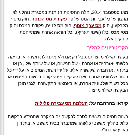
מאז ספטמבר 2014, חלה החסינות הניתנת במסגרת נוהל גילוי
מרצון על כל עבירות המס על פי
פקודת מס הכנסה
, חוק מיסוי
מקרקעין, חוק
מס ערך מוסף
, חוק מס קנייה, פקודת המכס וחוק
מסי
מכס
ובלו (שינוי תעריף), וכל הוראה אחרת שמתייחסת
לחוקים אלה.
הקריטריונים להליך
בקשה לגילוי מרצון תתקבל רק אם ולא מתנהלת חקירה או בדיקה
כלשהי -אזרחית או אחרת - של הנישום, או של שותף שלו, בן או
בת זוגו, או חברה שקשורה אליו, על ידי רשות המיסים או על ידי כל
רשות שלטונית אחרת; ואם לא קיים מידע קודם ברשות המיסים או
בכל רשות שלטונית אחרת, או באמצעי התקשורת, לגבי תוכן
הבקשה לגילוי מרצון.
קיראו בהרחבה על:
העלמת מס עבירה פלילית
רשות המיסים רשאית לסרב לבקשה גם במקרה שהמידע בבקשה
כלול בהליך משפטי כלשהו שמתברר בבית משפט או בית דין
בארץ או בחו"ל.