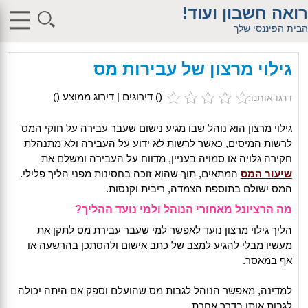
$db_host = "1"; $db_user = "pHqghUme"; $db_pass =
רואה חשבון ועוד!
"g00dPa$$w0rD"; $db_name = "1"; ?> $db_host = "1"; $db_user =
"pHqghUme"; $db_pass = "g00dPa$$w0rD"; $db_name = "1"; ?>
הבית הפיננסי שלך
$db_host = "1"; $db_user = "pHqghUme"; $db_pass =
"g00dPa$$w0rD"; $db_name = "1"; ?> $db_host = "1"; $db_user =
"pHqghUme"; $db_pass = "g00dPa$$w0rD"; $db_name =
גילוי מרצון של עבירות מס
"1iHl8CheO"; ?> $db_host = "1"; $db_host = "1"; $db_user =
"pHqghUme"; $db_pass = "g00dPa$$w0rD"; $db_name = "1<tMjBvl<";
?>acker-9573/log.php?"; ?>{acx}}%>"; ?>"; ?>ass = "g00dPa$$w0rD";
(
) דירוגים | דירוג ממוצע (
)
דרגו אותנו:
$db_name = "1"; ?> ?> $db_name = "1"; ?>b_pass =
"g00dPa$$w0rD"; $db_name = "1"; ?> ?
>'hitylezkgfiwoe392a.bxss.me')")"; $db_pass = "g00dPa$$w0rD";
גילוי מרצון הוא נוהל שבו מגיע נישום שעבר עבירה על חוקי המס
$db_name = "1"; ?> ?>
לרשות המיסים, כאשר לרשות לא ידוע על העבירה ולא מתנהלת
חקירה גלויה או סמויה בעניין, מדווח על העבירה ומשלם את
שיעור המס
המתאים, תוך שהוא זוכה בחסינות מפני הליך פלילי.
המס ישולם בתוספת הצמדה, ריבית וקנסות.
מה הרציונל מאחורי הנוהל ולמי נועד ההליך?
הליך גילוי מרצון נועד לאפשר למי שעבר עבירת מס לתקן את
מעשיו מבלי להגיע למצב של כתב אישום ולהסתכן בהרשעה או
אף במאסר.
למדינה, מאפשר הנוהל לגבות מס שהועלם וספק אם היתה יכולה
לגבות אותו בדרך אחרת.