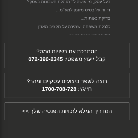
בעל עסק, מי עושה לך הנהלת חשבונות בעסק?...
דיווח על בסיס מזומן למע''מ...
בדיקת נאותות...
כלכלת משפחה ושמירה על תקציב מאוזן...
תיקון לחוק הגנת השכר...
סגירת עסק...
הסתבכת עם רשויות המס?
פירוק חברה...
קבל ייעוץ משפטי:
072-390-2345
גיוס הון...
דיווח מקוון...
תלוש משכורת - ממה מורכב השכר שלך?...
רוצה לשפר ביצועים עסקיים ומהר?
פיצויי פיטורין...
חייג/י:
1700-708-728
העלמת מס - עבירה פלילית וחברתית...
תוכנית עסקית...
הכנת דוחות מס - דוח שנתי והצהרת הון...
המדריך המלא לזכויות הפנסיה שלך >>
ייעוץ עסקי - ההוצאה המשתלמת ביותר לעסק
שלך!...
תשלום מקדמות למס הכנסה...