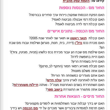
קיראו על:
הקמת עסק מהבית
החזר מס - הכנסות נוספות
האם הפקת הכנסות שמקורן ניירות ערך סחירים בבורסה?
האם קיבלת דמי אבטלה מביטוח לאומי?
האם קיבלת דמי לידה מביטוח לאומי?
החזר מס הכנסה - נתונים אישיים
האם קיבלת
תואר ראשון
או תואר שני לאחר שנת 2005?
האם מכרת נכס
נדל"ן
(דירה, בית, חנות, מגרש) ושילמת עבורו מס שבח
הון?
האם שילמת מס שבח הון עבור מכירת נכס כלשהו (מניות, מוניטין, ציוד)?
האם היית בחופשת לידה?
האם היית בשמירת הריון?
האם סבלת מארוע רפואי חמור (התקף לב,סרטן)?
האם אתה משלם מזונות?
האם אתם מוגדרים כמשפחה חד הורית?
האם עלית לאחרונה לארץ והינך
עולה חדש
?
האם השתחררת בשנים האחרונות מצה"ל - ואת/ה
חייל/ת משוחרר/ת
?
האם אתה מתגורר או התגוררת
בישוב ספר
?
החזר מיסים - הוצאות אחרות
האם יש בידך קבלות עבור השתלמויות או לימודים מקצועיים?
האם תרמת למוסדות ציבוריים אשר מוכרים על ידי
מס הכנסה
ויש בידיך