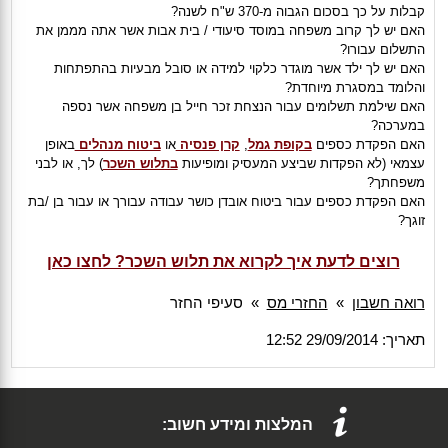
קבלות על כך בסכום הגבוה מ-370 ש"ח לשנה?
האם יש לך קרוב משפחה במוסד סיעודי / בית אבות אשר אתה מממן את
התשלום עבורו?
האם יש לך ילד אשר מוגדר כלקוי למידה או סובל מבעיות בהתפתחות
והלומד במסגרת מיוחדת?
האם שילמת תשלומים עבור הנצחת זכר חייל בן משפחה אשר נספה
במערכה?
האם הפקדת כספים
בקופת גמל
,
קרן פנסיה
או
ביטוח מנהלים
באופן
עצמאי (לא הפקדות שביצע המעסיק ומופיעות
בתלוש השכר
) לך, או לבני
משפחתך?
האם הפקדת כספים עבור ביטוח אובדן כושר עבודה עבורך או עבור בן /בת
זוגך?
רוצים לדעת איך לקרוא את תלוש השכר? לחצו כאן
רואה חשבון
»
החזרי מס
»
סעיפי החזר
תאריך: 29/09/2014 12:52
המלצות ומידע חשוב: