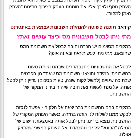
העתק נוסף ולצרף אליו את חותמת העסק בצירוף חתימת "העתק
נאמן למקור".
קיראו:
תוכנה פשוטה להנהלת חשבונות עצמאית באינטרנט
מתי ניתן לבטל חשבונית מס וכיצד עושים זאת?
במקרים מסוימים יש הכרח וחובה לבטל את חשבונית המס
שהוצאנו. מתי ניתן לעשות זאת ובאיזה אופן?
לבטל את החשבוניות ניתן במקרים שבהם הייתה טעות
בחשבונית. במידה והוצאנו חשבונית מס שאחד מן הפרטים
שבתוכה שגויים (למשל לקוח שונה, טעות בסכום) עדיין ניתן לבטל
אותה. על מנת לעשות זאת חובה שיהיה בידינו המקור של
החשבונית.
במקרים בהם החשבונית כבר יצאה אל הלקוח - אפשר לנסות
לבקש ממנו לשלוח לנו אותה בחזרה. כאשר העותק המקורי של
החשבונית נמצא בידינו, ניתן לבטל אותה באמצעות רישום של
המילה "מבוטל" על גביו והצמדתו אל העותק המשני שמתויק
אצלנו.