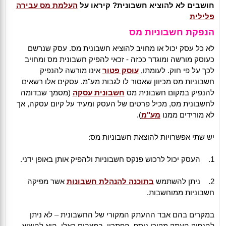
חושבים לא להוציא חשבונית? קיראו על
העלמת מס עבירה
פלילית
הנפקת חשבוניות מס
לא כל עסק יכול או מחויב להוציא חשבונית מס. עסק שנרשם
כעוסק מורשה ומוגדר ככזה - זכאי להפיק חשבונית מס ומחויב
לכך על פי חוק. לעומתו,
עוסק פטור
אינו מורשה להנפיק
חשבוניות מס מכיוון שאסור לו לגבות מע"מ. עסקים אלו רשאים
להנפיק במקום חשבונית מס
חשבונית עסקה
(מסמך שבדומה
לחשבונית מס, מכיל פרטים של העסק ומעיד על קיום עסקה, אך
לא מורידים ממנו
מע"מ
).
יש שתי אפשרויות להוצאת חשבוניות מס:
1. העסק יכול לרכוש פנקס חשבוניות ולהפיק אותן באופן ידני.
2. ניתן להשתמש
בתוכנה להנהלת חשבונות
אשר מפיקה
חשבוניות ממוחשבות.
במקרים בהם אבד ההעתק המקורי של החשבונית – לא ניתן
להנפיק העתק מקורי נוסף. הפתרון, במצבים כאלו, הוא להוציא