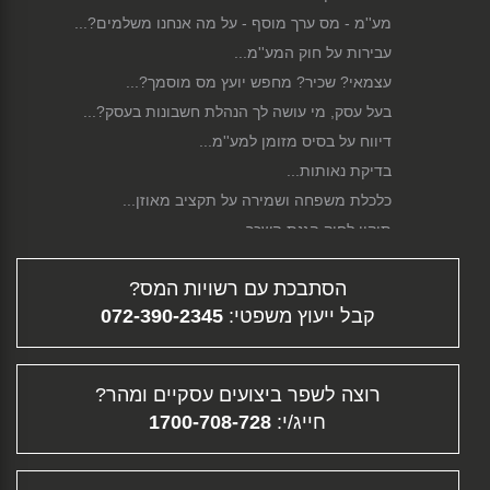
מע''מ - מס ערך מוסף - על מה אנחנו משלמים?...
עבירות על חוק המע''מ...
עצמאי? שכיר? מחפש יועץ מס מוסמך?...
בעל עסק, מי עושה לך הנהלת חשבונות בעסק?...
דיווח על בסיס מזומן למע''מ...
בדיקת נאותות...
כלכלת משפחה ושמירה על תקציב מאוזן...
תיקון לחוק הגנת השכר...
סגירת עסק...
הסתבכת עם רשויות המס?
פירוק חברה...
קבל ייעוץ משפטי:
072-390-2345
גיוס הון...
דיווח מקוון...
תלוש משכורת - ממה מורכב השכר שלך?...
רוצה לשפר ביצועים עסקיים ומהר?
פיצויי פיטורין...
חייג/י:
1700-708-728
העלמת מס - עבירה פלילית וחברתית...
תוכנית עסקית...