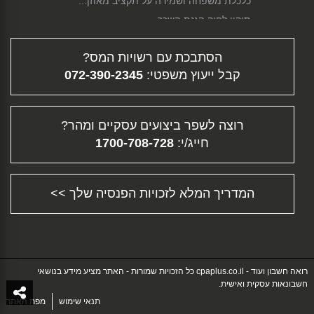
כלכלת משפחה ושמירה על תקציב מאוזן...
תיקון לחוק הגנת השכר...
סגירת עסק...
הסתבכת עם רשויות המס?
פירוק חברה...
קבל ייעוץ משפטי:
072-390-2345
גיוס הון...
דיווח מקוון...
תלוש משכורת - ממה מורכב השכר שלך?...
רוצה לשפר ביצועים עסקיים ומהר?
פיצויי פיטורין...
חייג/י:
1700-708-728
העלמת מס - עבירה פלילית וחברתית...
תוכנית עסקית...
הכנת דוחות מס - דוח שנתי והצהרת הון...
המדריך המלא לזכויות הפנסיה שלך >>
ייעוץ עסקי - ההוצאה המשתלמת ביותר לעסק
שלך!...
תשלום מקדמות למס הכנסה...
נקודות זיכוי לבוגרי תואר אקדמי...
רואה חשבון ועוד - cpaplus.co.il כל הזכויות שמורות - האתר מציע מידע בנושאי
הקמה וניהול של חברה משפחתית...
חשבונאות עסקית ואישית.
ייעוץ לעסקים - איזה סוג יעוץ העסק שלך צריך?...
תנאי שימוש
מפת האתר