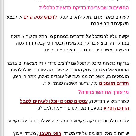
החשיבות שבעריכת בדיקת כדאיות כלכלית
לעיתים כאשר אדם שוקל להקים עסק,
לרכוש עסק קיים
או לבצע
השקעה דומה אחרת,
יקשה עליו להסתכל על הדברים במנותק מן התקוות שהוא תולה
במהלך זה. ביצוע בדיקה מקצועית תבטיח כי קבלת ההחלטה
תיעשה כאשר מירב הנתונים האמיתיים בידינו.
בדיקת כדאיות כלכלית תוכל גם להציב סדרי גודל מציאותיים בדבר
הפוטנציאל הגלום בעסק מסוים, למשל כמה עובדים יוכלו להיות
מועסקים בו, משכורת ממוצעת של עובדים כאלה, מתח רווחים,
תזרים מזומנים
נקי, שיעור תשואה פנימי ועוד.
מי עורך את הפרצדורה?
לצורך ביצוע הבדיקה,
עסקים קטנים יוכלו לעיתים לקבל
הדרכה וסיוע
מטעם המכון לטיפוח יזמות (מט"י).
על מנת לזכות בבדיקה מקצועית ומהימנה יש לפנות לבעל מקצוע.
שירותים כאלו מוצעים על ידי משרדי
רואי חשבון
, משרדי ייעוץ