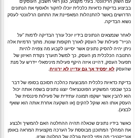
עם השוק הרלוונטי. בעלי מקצוע, כגון רואי חשבון, העוסקים
בביצוע בדיקות כדאיות כלכלית יוכלו לחקור ולאסוף את הנתונים
הדרושים באשר להתנהלות המאפיינת את התחום הרלוונטי לעסק
נשוא הבדיקה.
לאחר שנמצאים הנתונים בידיו יוכל עורך הבדיקה לדמות "על
הנייר" פעילות של העסק לאורך תקופות שונות. מתוך הדמיות אלה
ניתן יהיה להסיק נתונים אשר יסייעו לקבוע מה צפויה להיות
התנובה הכלכלית מן העסק, כך למשל תוערך נקודת האיזון של
תפעול העסק, דהיינו איזה היקף פעילות מינימאלי יידרש על מנת
שהעסק
לא יפסיד אך גם עדיין לא ירוויח
.
בדיקת כדאיות כלכלית המבוצעת כהלכה תסוכם בסופו של דבר
בכך שבפני המשקיע הפוטנציאלי יוצגו נתונים בשפה אותה יכול
הוא להבין אשר ישקפו תמונה עתידית של פעילות פיננסית של
העסק אותו הוא שוקל להקים (או השקעה אחרת אותה הוא שואף
לבצע).
כאשר בידיו נתונים שכאלה תהיה ההחלטה האם להמשיך ולבצע
את המהלך המתוכנן מבוססת על הערכה מקצועית המראה באופן
אובייקטיבי מה צפוי להיות גורלה של החלטה שכזו.