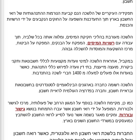
חשבון.
תפקידיה העיקריים של הלשכה הנם קביעת הנורמות ההתנהגותיות של רואי
החשבון בארץ תוך התעדכנות והשפעה על החוקים הנקבעים על ידי הרשויות
והכנסת.
הלשכה מעורבת בהליכי חקיקת המיסים, ומלווה אותה בכל שלביה, תוך
עבודה עם
רשויות המיסים
, המפקח על הבנקים, המפקח על הביטוח,
מרכז ההשקעות והמוסדות להשכלה גבוהה.
במקביל, אחראית הלשכה למינוי וועדות מקצועיות לכללי חשבונאות ותקני
ביקורת, מועצה מייעצת, בתי דין וועדה לפירוש כללי התנהגות, כאשר
בוועדות אלו פועלים למעלה מ 1400 חברי לשכה בהתנדבות.
הלשכה רשומה כחברה בארגונים הבינלאומיים לסטנדרטים בחשבונאות
ובראיית חשבון, וחברה בפדרציה העולמית לראיית חשבון.
כמו כן, מקיימת הלשכה בנוסף על המגוון הרחב של פעולותיה, מרכז לגישור
ולבוררות, המופעל על ידי רואי חשבון אשר עברו התמחות בנושא
גישור
ובוררות
, ומקיים מאגר בשמה אשר נועד לסייע לרואי החשבון להשתבץ
כמועסקים במשרדי החשבון השונים בארץ.
החברות בלשכת רואי חשבון היא וולונטרית, כאשר רואה חשבון