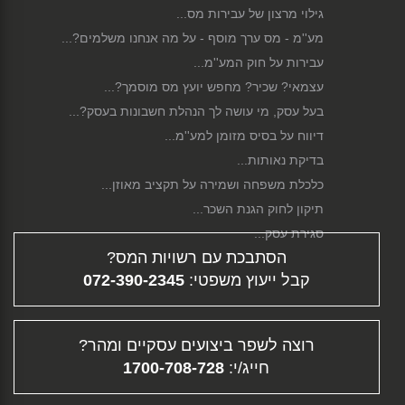
גילוי מרצון של עבירות מס...
מע''מ - מס ערך מוסף - על מה אנחנו משלמים?...
עבירות על חוק המע''מ...
עצמאי? שכיר? מחפש יועץ מס מוסמך?...
בעל עסק, מי עושה לך הנהלת חשבונות בעסק?...
דיווח על בסיס מזומן למע''מ...
בדיקת נאותות...
כלכלת משפחה ושמירה על תקציב מאוזן...
תיקון לחוק הגנת השכר...
סגירת עסק...
הסתבכת עם רשויות המס?
פירוק חברה...
קבל ייעוץ משפטי:
072-390-2345
גיוס הון...
דיווח מקוון...
תלוש משכורת - ממה מורכב השכר שלך?...
רוצה לשפר ביצועים עסקיים ומהר?
פיצויי פיטורין...
חייג/י:
1700-708-728
העלמת מס - עבירה פלילית וחברתית...
תוכנית עסקית...