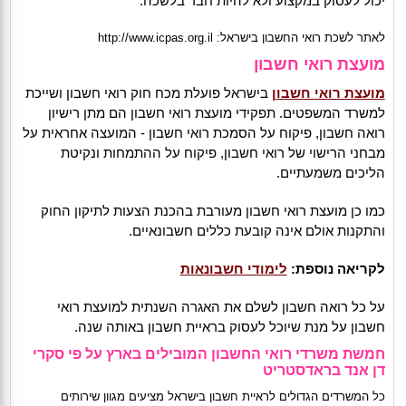
יכול לעסוק במקצוע ולא להיות חבר בלשכה.
לאתר לשכת רואי החשבון בישראל:
http://www.icpas.org.il
מועצת רואי חשבון
מועצת רואי חשבון
בישראל פועלת מכח חוק רואי חשבון ושייכת
למשרד המשפטים. תפקידי מועצת רואי חשבון הם מתן רישיון
רואה חשבון, פיקוח על הסמכת רואי חשבון - המועצה אחראית על
מבחני הרישוי של רואי חשבון, פיקוח על ההתמחות ונקיטת
הליכים משמעתיים.
כמו כן מועצת רואי חשבון מעורבת בהכנת הצעות לתיקון החוק
והתקנות אולם אינה קובעת כללים חשבונאיים.
לקריאה נוספת:
לימודי חשבונאות
על כל רואה חשבון לשלם את האגרה השנתית למועצת רואי
חשבון על מנת שיוכל לעסוק בראיית חשבון באותה שנה.
חמשת משרדי רואי החשבון המובילים בארץ על פי סקרי
דן אנד בראדסטריט
כל המשרדים הגדולים לראיית חשבון בישראל מציעים מגוון שירותים