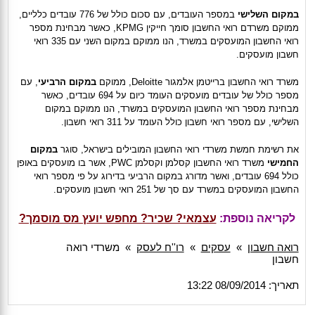
במקום השלישי
במספר העובדים, עם סכום כולל של 776 עובדים כלליים,
ממוקם משרדם רואי החשבון סומך חייקין
KPMG
, כאשר מבחינת מספר
רואי החשבון המועסקים במשרד, הנו ממוקם במקום השני עם 335 רואי
חשבון מועסקים.
משרד רואי החשבון ברייטמן אלמגור
Deloitte
, ממוקם
במקום הרביעי
, עם
מספר כולל של עובדים מועסקים העומד כיום על 694 עובדים, כאשר
מבחינת מספר רואי החשבון המועסקים במשרד, הנו ממוקם במקום
השלישי, עם מספר רואי חשבון כולל העומד על 311 רואי חשבון.
את רשימת חמשת משרדי רואי החשבון המובילים בישראל, סוגר
במקום
החמישי
משרד רואי החשבון קסלמן וקסלמן
PWC
, אשר בו מועסקים באופן
כולל 694 עובדים, ואשר מדורג במקום הרביעי בדירוג על פי מספר רואי
החשבון המועסקים במשרד עם סך של 251 רואי חשבון מועסקים.
לקריאה נוספת:
עצמאי? שכיר? מחפש יועץ מס מוסמך?
רואה חשבון
»
עסקים
»
רו''ח לעסק
»
משרדי רואה
חשבון
תאריך: 08/09/2014 13:22