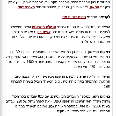
מקצועיים כגון מחלקת מיסוי, מחלקה מקצועית, מחלקת הי-טק, יעוץ עסקי,
ביקורת
המאזן
, ליווי גיוסי הון, הנפקות, מיזוגים ושירותי
הערכת שווי
.
לקריאה נוספת:
הכנת דוחות מס
המשרדים הגדולים אינם נותנים שירותי
הנהלת חשבונות
ואינם מתאימים
לעסקים קטנים או עסקים שאינם מתכננים
לגייס הון
. במקרים מסויימים,
משקיעים פוטנציאלים דורשים כי שירותי ביקורת הספרים ינתנו על ידי אחד
מהמשרדים הגדולים.
במקום הראשון
, המוביל הן במספר העובדים המועסקים באופן כללי, והן
במספר רואי החשבון המועסקים על ידי המשרד, הוא משרד רואי החשבון של
ארנסט אנד יאנג, קוסט פורר את קסירר, המונה יותר מ 1400 עובדים בסך
הכול, וכ – 470 רואי חשבון.
המשרד החל את פריצתו למקום הראשון מבין משרדי רואי חשבון עקב
החלטתו להתמקד בתחום ההי-טק . כיום המשרד מוביל בשירות לחברות
הזנק.
במקום השני
במספר העובדים המועסקים, עם 820 עובדים בסך הכול,
מדורג משרד רואי החשבון זיו האפט
DBO
, (זאת לאחר גידול של 220 עובדים
בשנת 2006). עם זאת, במספר רואי החשבון, ממוקם המשרד במקום
החמישי, עם 231 רואי חשבון מועסקים.