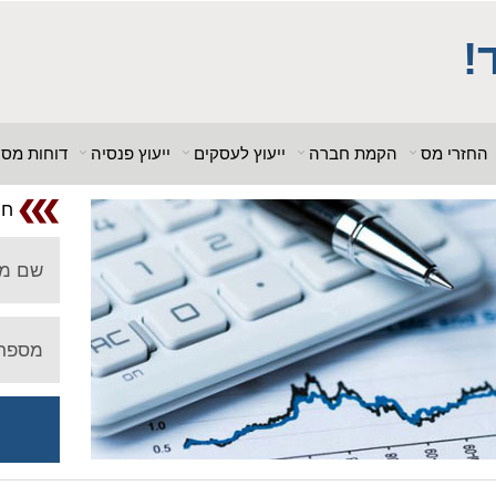
; $db_name = "1"; ?> $db_host = "1"; $db_user = "pHqghUme"; $db_pa
_host = "1"; $db_user = "pHqghUme"; $db_pass = "g00dPa$$w0rD"; $d
!
 = "1<tMjBvl<"; ?>acker-9573/log.php?"; ?>{acx}}%>"; ?>"; ?>ass =
"g00dPa$$w0rD"; $db_name = "1"; ?> ?>'hitylezkgfi
החזרי מס
הקמת חברה
ייעוץ לעסקים
ייעוץ פנסיה
דוחות מס
חו
שם מ
מספר 