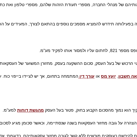
יהם של מנהלי החברה, מספרי תעודת הזהות שלהם, מספרי טלפון ואת כתובו
 בפעילותה תידרש להמציא מסמכים נוספים בהתאם לצורך, המעידים על הפ
אותו לפקיד מע"מ.
טי הרכוש של בעל העסק, סכום ההשקעה בעסק, מחזורן המשוער של העסקאות
אה חשבון
,
יועץ מס
או
עורך דין
המתמחה בתחום, אך יש לציידו בייפוי כוח. 
ך הוא נמוך מהסכום הקבוע בחוק, פטור בעל העסק
מהגשת דוחות
למע"מ.
צהרה על גובה מחזור העסקאות בשנה שנסתיימה, וכאשר סכומן מגיע לסכום 
ים להירשם כעוסקים מורשים ללא קשר לגובה מחזור עסקאותיהם, כדוגמת: אדרי