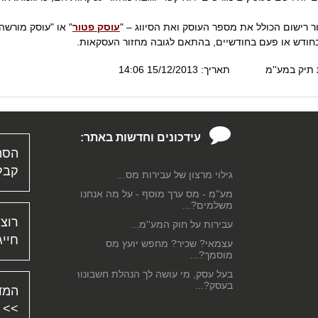
רישום הכולל את מספר העוסק ואת הסיווג – "
עוסק פטור
" או "עוסק מורשה
חודש או פעם בחודשיים, בהתאם לגובה מחזור העסקאות.
תיק במע''מ
תאריך: 15/12/2013 14:06
עידכונים וחדשות באתר:
הסת
קבל 
גילוי מרצון של עבירות מס...
מע''מ - מס ערך מוסף - על מה אנחנו
משלמים?...
רוצה
עבירות על חוק המע''מ...
חייג
עצמאי? שכיר? מחפש יועץ מס
מוסמך?...
בעל עסק, מי עושה לך הנהלת חשבונות
בעסק?...
המד
דיווח על בסיס מזומן למע''מ...
>>