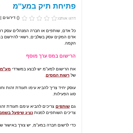
פתיחת תיק במע''מ
(
) דירוגים |
דרגו אותנו:
כל אדם, שותפים או חברה המנהלים עסק רווח
אדם המקים עסק בשלבים, רשאי להירשם ב
הקמה.
הרישום במס ערך מוסף
את הרישום למע"מ יש לבצע במשרדי
מע"מ
של
רשות המסים
.
עוסק יחיד צריך להביא עימו תעודת זהות וח
סוג הפעילות.
גם
שותפים
צריכים להביא עימם תעודת זהות
צריכים השותפים למנות
נציג שיפעל בשמ
כדי לרשום חברה במע"מ, יש צורך באישור ש