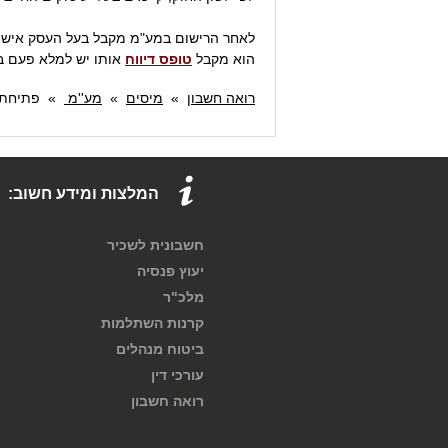
לאחר הרישום במע"מ מקבל בעל העסק אישור 
הוא מקבל
טופס דיווח
אותו יש למלא פעם ב
רואה חשבון
»
מיסים
»
מע''מ
»
פתיחת 
המלצות ומידע חשוב:
חשבונית לשכיר
יעוץ פנסיה
מלכ"ר
קרנות השתלמות
ביטוח מנהלים
עורכי דין
רואה חשבון