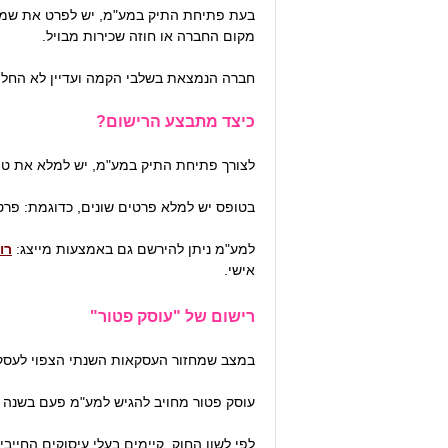
בעת פתיחת התיק במע"מ, יש לפרט את שמות
מקום החברה או חוזה שכירות מבויל.
חברה הנמצאת בשלבי הקמה ועדיין לא החלה
כיצד מתבצע הרישום?
לצורך פתיחת התיק במע"מ, יש למלא את טופס מספר 821, לחתום עליו ולמסור 
בטופס יש למלא פרטים שונים, כדוגמת: פר
למע"מ ניתן להירשם גם באמצעות מייצג:
רו
אישי.
רישום של "עוסק פטור"
במצב שמחזור העסקאות השנתי הצפוי לעסקי
עוסק פטור מחויב להגיש למע"מ פעם בשנה ה
לפי לשון החוק, קיימים בעלי עיסוקים החייב