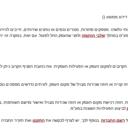
 דירוג ממוצע (
)
י כלשהו: מספקים סחורות, מוכרים נכסים או נותנים שירותים, חייבים להיר
מע"מ במהלך
שלבי ההקמה
ולפני שהעסק החל לפעול. עם זאת, במקרה זה יהי
הקרובים למקום העסק או הפעילות העסקית. את כתובת הסניף הקרוב ניתן ל
וזה קנייה או חוזה שכירות מבויל של מקום העסק. לעיתים נדרשים מסמכים נ
, חוזה רכישת מקום העסק או חוזה שכירות מבויל ואישור מרשם השותפות, ב
ם
לביצוע הפעילויות השונות במע"מ.
ל
רשם החברות
. בנוסף לכך, יש לצרף לבקשה את
התקנון
ואת תזכיר החברה כ